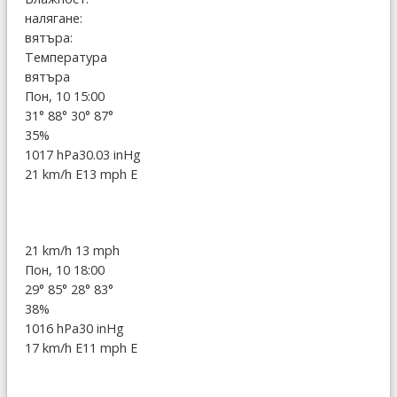
налягане:
вятъра:
Температура
вятъра
Пон, 10 15:00
31°
88°
30°
87°
35%
1017 hPa
30.03 inHg
21 km/h E
13 mph E
21 km/h
13 mph
Пон, 10 18:00
29°
85°
28°
83°
38%
1016 hPa
30 inHg
17 km/h E
11 mph E