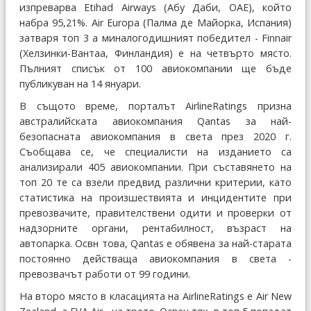
изпреварва Etihad Airways (Абу Даби, ОАЕ), който
набра 95,21%. Air Europa (Палма де Майорка, Испания)
затваря топ 3 а миналогодишният победител - Finnair
(Хелзинки-Вантаа, Финландия) е на четвърто място.
Пълният списък от 100 авиокомпании ще бъде
публикуван на 14 януари.
В същото време, порталът AirlineRatings призна
австралийската авиокомпания Qantas за най-
безопасната авиокомпания в света през 2020 г.
Съобщава се, че специалисти на изданието са
анализирали 405 авиокомпании. При съставянето на
топ 20 те са взели предвид различни критерии, като
статистика на произшествията и инцидентите при
превозвачите, правителствени одити и проверки от
надзорните органи, рентабилност, възраст на
автопарка. Освн това, Qantas е обявена за най-старата
постоянно действаща авиокомпания в света -
превозвачът работи от 99 години.
На второ място в класацията на AirlineRatings е Air New