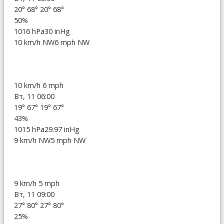
20°
68°
20°
68°
50%
1016 hPa
30 inHg
10 km/h NW
6 mph NW
10 km/h
6 mph
Вт, 11 06:00
19°
67°
19°
67°
43%
1015 hPa
29.97 inHg
9 km/h NW
5 mph NW
9 km/h
5 mph
Вт, 11 09:00
27°
80°
27°
80°
25%