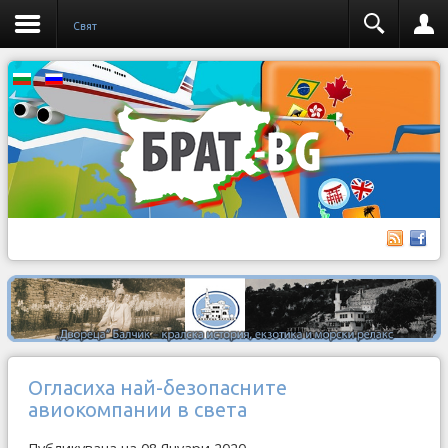
Свят
Огласиха най-безопасните
авиокомпании в света