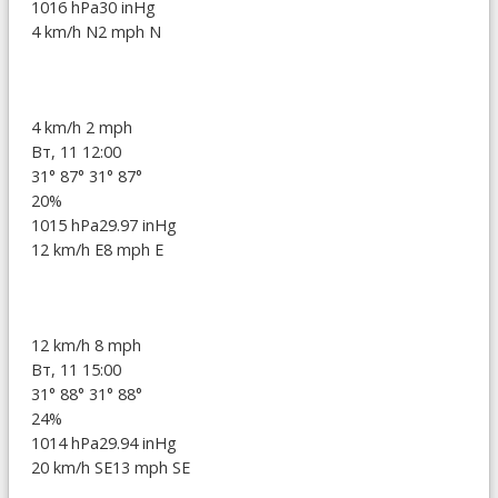
1016 hPa
30 inHg
4 km/h N
2 mph N
4 km/h
2 mph
Вт, 11 12:00
31°
87°
31°
87°
20%
1015 hPa
29.97 inHg
12 km/h E
8 mph E
12 km/h
8 mph
Вт, 11 15:00
31°
88°
31°
88°
24%
1014 hPa
29.94 inHg
20 km/h SE
13 mph SE