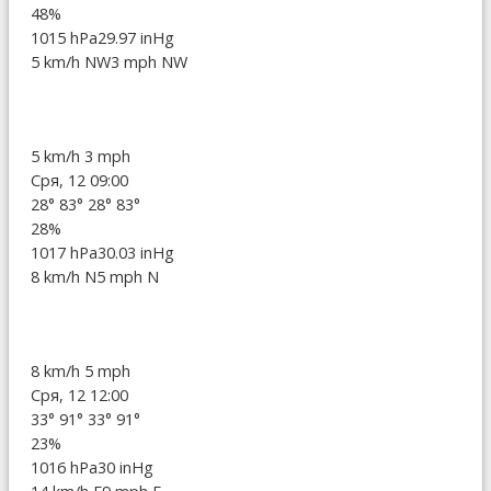
48%
1015 hPa
29.97 inHg
5 km/h NW
3 mph NW
5 km/h
3 mph
Сря, 12 09:00
28°
83°
28°
83°
28%
1017 hPa
30.03 inHg
8 km/h N
5 mph N
8 km/h
5 mph
Сря, 12 12:00
33°
91°
33°
91°
23%
1016 hPa
30 inHg