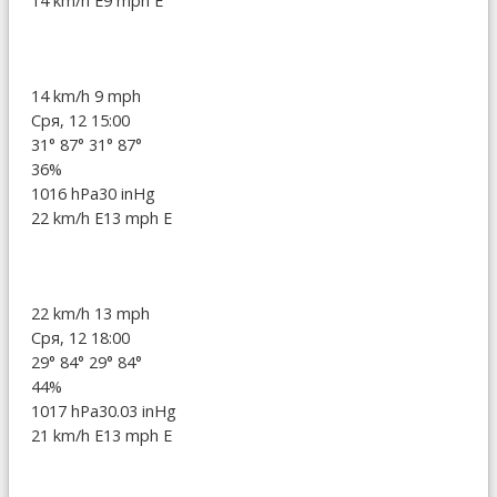
14 km/h E
9 mph E
14 km/h
9 mph
Сря, 12 15:00
31°
87°
31°
87°
36%
1016 hPa
30 inHg
22 km/h E
13 mph E
22 km/h
13 mph
Сря, 12 18:00
29°
84°
29°
84°
44%
1017 hPa
30.03 inHg
21 km/h E
13 mph E