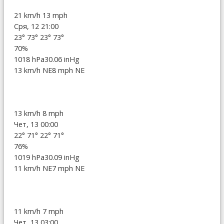
21 km/h
13 mph
Сря, 12 21:00
23°
73°
23°
73°
70%
1018 hPa
30.06 inHg
13 km/h NE
8 mph NE
13 km/h
8 mph
Чет, 13 00:00
22°
71°
22°
71°
76%
1019 hPa
30.09 inHg
11 km/h NE
7 mph NE
11 km/h
7 mph
Чет, 13 03:00