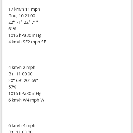
17 km/h
11 mph
Пон, 10 21:00
22°
71°
22°
71°
61%
1016 hPa
30 inHg
4 km/h SE
2 mph SE
4 km/h
2 mph
Вт, 11 00:00
20°
69°
20°
69°
57%
1016 hPa
30 inHg
6 km/h W
4 mph W
6 km/h
4 mph
Вт, 11 03:00