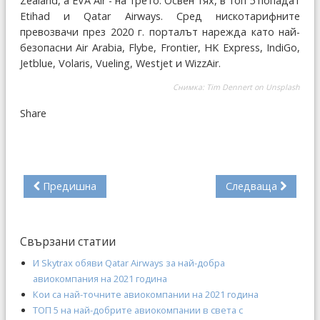
Zealand, а EVA Air - на трето. Освен тях, в топ 5 попадат
Etihad и Qatar Airways. Сред нискотарифните
превозвачи през 2020 г. порталът нарежда като най-
безопасни Air Arabia, Flybe, Frontier, HK Express, IndiGo,
Jetblue, Volaris, Vueling, Westjet и WizzAir.
Снимка: Tim Dennert on Unsplash
Share
Предишна
Следваща
Свързани статии
И Skytrax обяви Qatar Airways за най-добра
авиокомпания на 2021 година
Кои са най-точните авиокомпании на 2021 година
ТОП 5 на най-добрите авиокомпании в света с