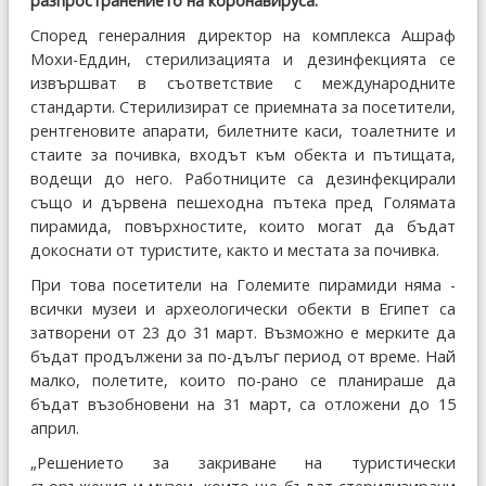
разпространението на коронавируса.
Според генералния директор на комплекса Ашраф
Мохи-Еддин, стерилизацията и дезинфекцията се
извършват в съответствие с международните
стандарти. Стерилизират се приемната за посетители,
рентгеновите апарати, билетните каси, тоалетните и
стаите за почивка, входът към обекта и пътищата,
водещи до него. Работниците са дезинфекцирали
също и дървена пешеходна пътека пред Голямата
пирамида, повърхностите, които могат да бъдат
докоснати от туристите, както и местата за почивка.
При това посетители на Големите пирамиди няма -
всички музеи и археологически обекти в Египет са
затворени от 23 до 31 март. Възможно е мерките да
бъдат продължени за по-дълъг период от време. Най
малко, полетите, които по-рано се планираше да
бъдат възобновени на 31 март, са отложени до 15
април.
„Решението за закриване на туристически