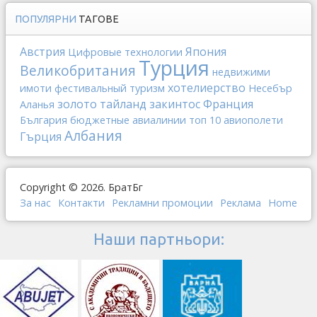
ПОПУЛЯРНИ
ТАГОВЕ
Австрия
Япония
Цифровые технологии
Турция
Великобритания
недвижими
хотелиерство
имоти
фестивальный туризм
Несебър
золото
тайланд
закинтос
Франция
Аланья
България
бюджетные авиалинии
топ 10
авиополети
Албания
Гърция
Copyright © 2026. БратБг
За нас
Контакти
Рекламни промоции
Реклама
Home
Наши партньори: