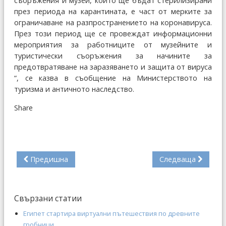
съоръжения и музеи, които ще бъдат стерилизирани
през периода на карантината, е част от мерките за
ограничаване на разпространението на коронавируса.
През този период ще се провеждат информационни
мероприятия за работниците от музейните и
туристически съоръжения за начините за
предотвратяване на заразяването и защита от вируса
“, се казва в съобщение на Министерството на
туризма и античното наследство.
Share
Предишна
Следваща
Свързани статии
Египет стартира виртуални пътешествия по древните
гробници