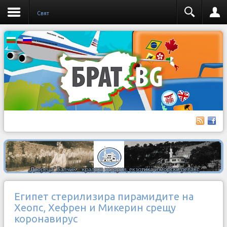
Свят
Египет стерилизира пирамидите на
Хеопс, Хефрен и Микерин срещу
коронавирус