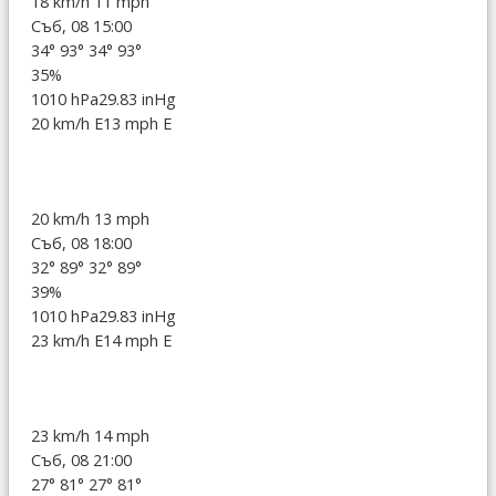
18 km/h
11 mph
Съб, 08 15:00
34°
93°
34°
93°
35%
1010 hPa
29.83 inHg
20 km/h E
13 mph E
20 km/h
13 mph
Съб, 08 18:00
32°
89°
32°
89°
39%
1010 hPa
29.83 inHg
23 km/h E
14 mph E
23 km/h
14 mph
Съб, 08 21:00
27°
81°
27°
81°