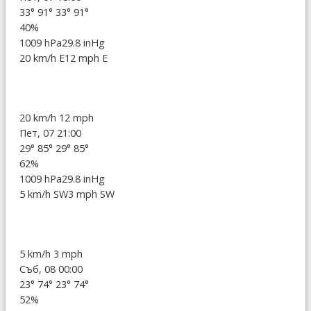
33°
91°
33°
91°
40%
1009 hPa
29.8 inHg
20 km/h E
12 mph E
20 km/h
12 mph
Пет, 07 21:00
29°
85°
29°
85°
62%
1009 hPa
29.8 inHg
5 km/h SW
3 mph SW
5 km/h
3 mph
Съб, 08 00:00
23°
74°
23°
74°
52%