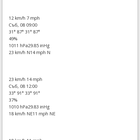
12 km/h
7 mph
Съб, 08 09:00
31°
87°
31°
87°
49%
1011 hPa
29.85 inHg
23 km/h N
14 mph N
23 km/h
14 mph
Съб, 08 12:00
33°
91°
33°
91°
37%
1010 hPa
29.83 inHg
18 km/h NE
11 mph NE