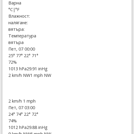
Варна
°C
|
°F
Влажност:
налягане:
вятъра:
Температура
вятъра
Пет, 07 00:00
25°
77°
22°
71°
72%
1013 hPa
29.91 inHg
2 km/h NW
1 mph NW
2 km/h
1 mph
Пет, 07 03:00
24°
74°
22°
72°
74%
1012 hPa
29.88 inHg
9 km/h NW
6 mph NW