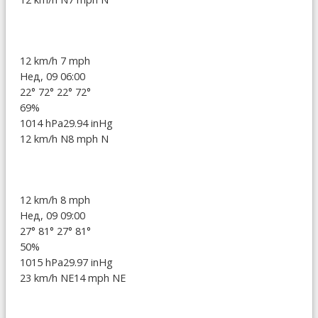
12 km/h
7 mph
Нед, 09 06:00
22°
72°
22°
72°
69%
1014 hPa
29.94 inHg
12 km/h N
8 mph N
12 km/h
8 mph
Нед, 09 09:00
27°
81°
27°
81°
50%
1015 hPa
29.97 inHg
23 km/h NE
14 mph NE