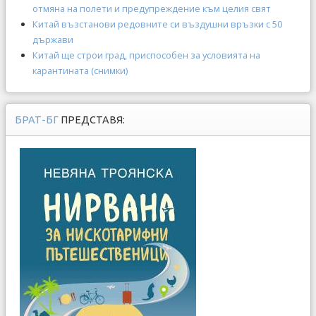
отмяна на полети и предупреждение към целия свят
Китай възстанови редовните си въздушни връзки с 50
държави
Китай ще строи град, приспособен за условията на
карантината (снимки)
БРАТ-БГ
ПРЕДСТАВЯ: