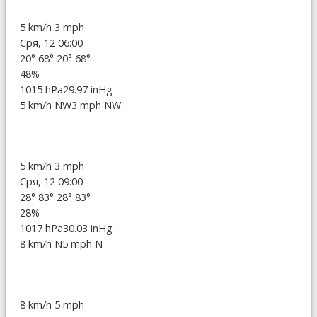
5 km/h
3 mph
Сря, 12 06:00
20°
68°
20°
68°
48%
1015 hPa
29.97 inHg
5 km/h NW
3 mph NW
5 km/h
3 mph
Сря, 12 09:00
28°
83°
28°
83°
28%
1017 hPa
30.03 inHg
8 km/h N
5 mph N
8 km/h
5 mph