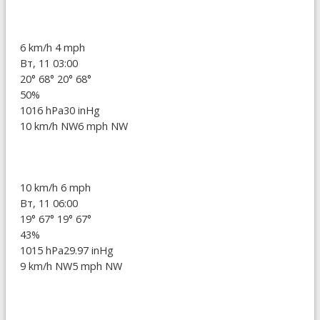
6 km/h
4 mph
Вт, 11 03:00
20°
68°
20°
68°
50%
1016 hPa
30 inHg
10 km/h NW
6 mph NW
10 km/h
6 mph
Вт, 11 06:00
19°
67°
19°
67°
43%
1015 hPa
29.97 inHg
9 km/h NW
5 mph NW