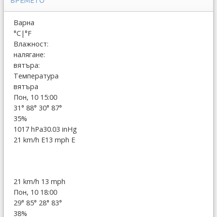
ВРЕМЕТО
Варна
°C
|
°F
Влажност:
налягане:
вятъра:
Температура
вятъра
Пон, 10 15:00
31°
88°
30°
87°
35%
1017 hPa
30.03 inHg
21 km/h E
13 mph E
21 km/h
13 mph
Пон, 10 18:00
29°
85°
28°
83°
38%