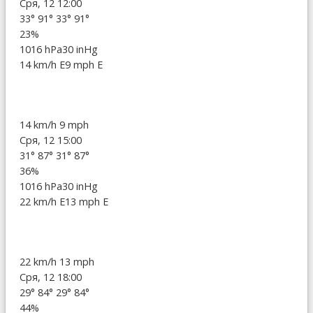
Сря, 12 12:00
33°
91°
33°
91°
23%
1016 hPa
30 inHg
14 km/h E
9 mph E
14 km/h
9 mph
Сря, 12 15:00
31°
87°
31°
87°
36%
1016 hPa
30 inHg
22 km/h E
13 mph E
22 km/h
13 mph
Сря, 12 18:00
29°
84°
29°
84°
44%