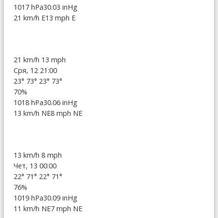
1017 hPa
30.03 inHg
21 km/h E
13 mph E
21 km/h
13 mph
Сря, 12 21:00
23°
73°
23°
73°
70%
1018 hPa
30.06 inHg
13 km/h NE
8 mph NE
13 km/h
8 mph
Чет, 13 00:00
22°
71°
22°
71°
76%
1019 hPa
30.09 inHg
11 km/h NE
7 mph NE