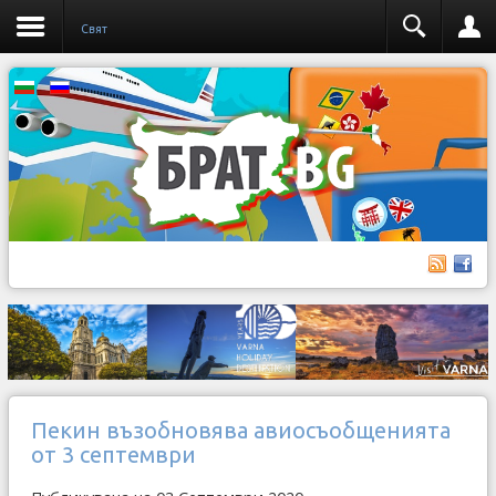
Свят
Пекин възобновява авиосъобщенията
от 3 септември