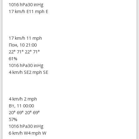
1016 hPa
30 inHg
17 km/h E
11 mph E
17 km/h
11 mph
Пон, 10 21:00
22°
71°
22°
71°
61%
1016 hPa
30 inHg
4 km/h SE
2 mph SE
4 km/h
2 mph
Вт, 11 00:00
20°
69°
20°
69°
57%
1016 hPa
30 inHg
6 km/h W
4 mph W