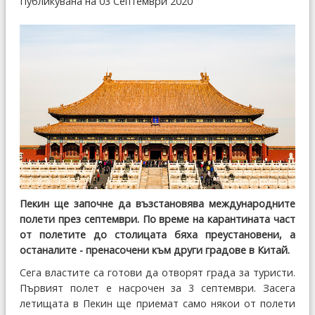
Публикувана на 03 Септември 2020
Пекин ще започне да възстановява международните
полети през септември. По време на карантината част
от полетите до столицата бяха преустановени, а
останалите - пренасочени към други градове в Китай.
Сега властите са готови да отворят града за туристи.
Първият полет е насрочен за 3 септември. Засега
летищата в Пекин ще приемат само някои от полети