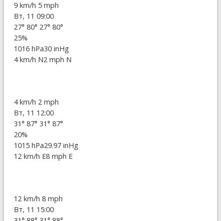
9 km/h
5 mph
Вт, 11 09:00
27°
80°
27°
80°
25%
1016 hPa
30 inHg
4 km/h N
2 mph N
4 km/h
2 mph
Вт, 11 12:00
31°
87°
31°
87°
20%
1015 hPa
29.97 inHg
12 km/h E
8 mph E
12 km/h
8 mph
Вт, 11 15:00
31°
88°
31°
88°