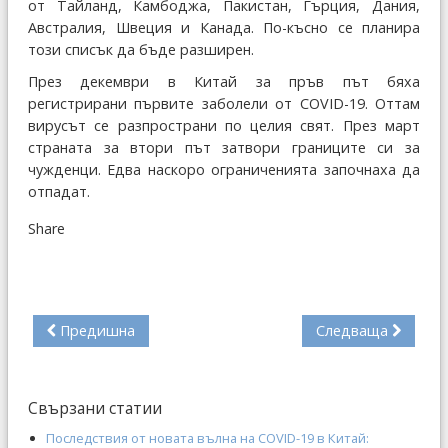
от Тайланд, Камбоджа, Пакистан, Гърция, Дания,
Австралия, Швеция и Канада. По-късно се планира
този списък да бъде разширен.
През декември в Китай за пръв път бяха
регистрирани първите заболели от COVID-19. Оттам
вирусът се разпространи по целия свят. През март
страната за втори път затвори границите си за
чужденци. Едва наскоро ограниченията започнаха да
отпадат.
Share
Предишна
Следваща
Свързани статии
Последствия от новата вълна на COVID-19 в Китай: