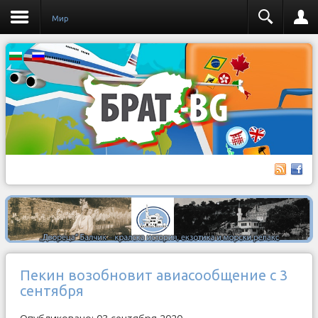
Мир
Пекин возобновит авиасообщение с 3
сентября