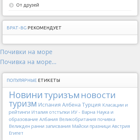
От друзей
БРАТ-BG
РЕКОМЕНДУЕТ
Почивки на море
Почивка на море...
ПОПУЛЯРНЫЕ
ЕТИКЕТЫ
Новини
туризъм
новости
туризм
Испания
Албена
Турция
Класации и
рейтинги
Италия
отстъпки
ИУ - Варна
Наука и
образование
Албания
Великобритания
почивка
Великден
ранни записвания
Майски празници
Австрия
Египет