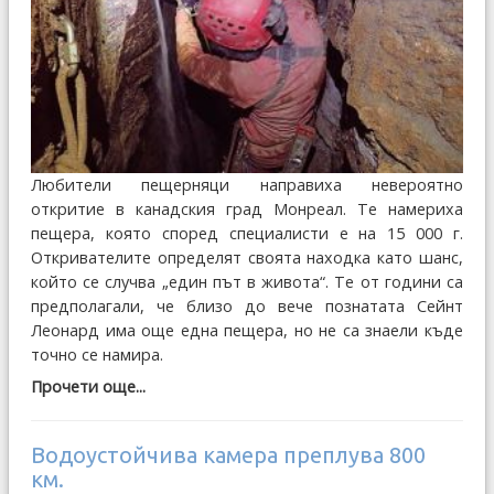
Любители пещерняци направиха невероятно
откритие в канадския град Монреал. Те намериха
пещера, която според специалисти е на 15 000 г.
Откривателите определят своята находка като шанс,
който се случва „един път в живота“. Te от години са
предполагали, че близо до вече познатата Сейнт
Леонард има още една пещера, но не са знаели къде
точно се намира.
Прочети още...
Водоустойчива камера преплува 800
км.