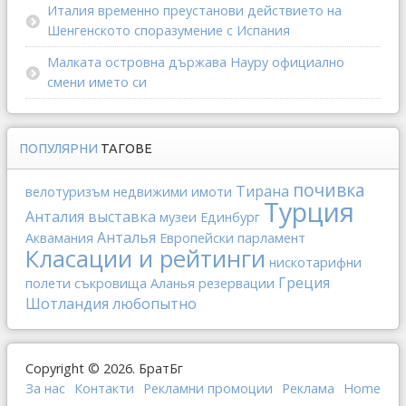
Италия временно преустанови действието на
Шенгенското споразумение с Испания
Малката островна държава Науру официално
смени името си
ПОПУЛЯРНИ
ТАГОВЕ
почивка
Тирана
велотуризъм
недвижими имоти
Турция
Анталия
выставка
музеи
Единбург
Анталья
Аквамания
Европейски парламент
Класации и рейтинги
нискотарифни
Греция
полети
съкровища
Аланья
резервации
Шотландия
любопытно
Copyright © 2026. БратБг
За нас
Контакти
Рекламни промоции
Реклама
Home