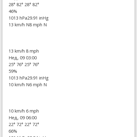
28°
82°
28°
82°
46%
1013 hPa
29.91 inHg
13 km/h N
8 mph N
13 km/h
8 mph
Нед, 09 03:00
25°
76°
25°
76°
59%
1013 hPa
29.91 inHg
10 km/h N
6 mph N
10 km/h
6 mph
Нед, 09 06:00
22°
72°
22°
72°
66%