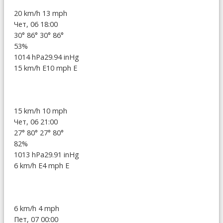
20 km/h
13 mph
Чет, 06 18:00
30°
86°
30°
86°
53%
1014 hPa
29.94 inHg
15 km/h E
10 mph E
15 km/h
10 mph
Чет, 06 21:00
27°
80°
27°
80°
82%
1013 hPa
29.91 inHg
6 km/h E
4 mph E
6 km/h
4 mph
Пет, 07 00:00