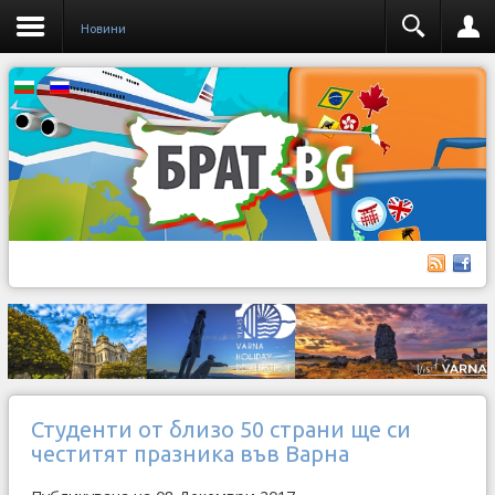
Новини
Студенти от близо 50 страни ще си
честитят празника във Варна