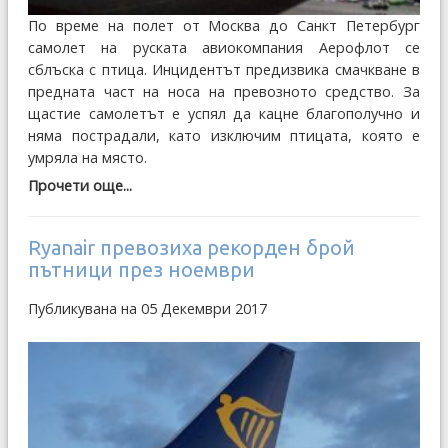
По време на полет от Москва до Санкт Петербург
самолет на руската авиокомпания Аерофлот се
сблъска с птица. Инцидентът предизвика смачкване в
предната част на носа на превозното средство. За
щастие самолетът е успял да кацне благополучно и
няма пострадали, като изключим птицата, която е
умряла на място.
Прочети още...
Ryanair превозиха рекорден брой
пътници през ноември
Публикувана на 05 Декември 2017