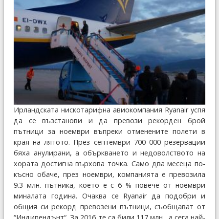
Ирландската нискотарифна авиокомпания Ryanair успя
да се възстанови и да превози рекорден брой
пътници за ноември въпреки отменените полети в
края на лятото. През септември 700 000 резервации
бяха анулирани, а объркването и недоволството на
хората достигна върхова точка. Само два месеца по-
късно обаче, през ноември, компанията е превозила
9.3 млн. пътника, което е с 6 % повече от ноември
миналата година. Очаква се Ryanair да подобри и
общия си рекорд превозени пътници, съобщават от
“Индипендънт“. За 2016 те са били 117 млн., а сега най-