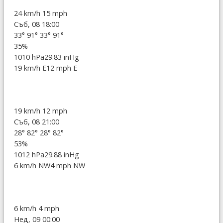
24 km/h
15 mph
Съб, 08 18:00
33°
91°
33°
91°
35%
1010 hPa
29.83 inHg
19 km/h E
12 mph E
19 km/h
12 mph
Съб, 08 21:00
28°
82°
28°
82°
53%
1012 hPa
29.88 inHg
6 km/h NW
4 mph NW
6 km/h
4 mph
Нед, 09 00:00