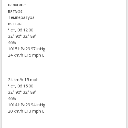
налягане:
вятъра:
Температура
вятъра
Чет, 06 12:00
32°
90°
32°
89°
46%
1015 hPa
29.97 inHg
24 km/h E
15 mph E
24 km/h
15 mph
Чет, 06 15:00
32°
90°
32°
89°
46%
1014 hPa
29.94 inHg
20 km/h E
13 mph E