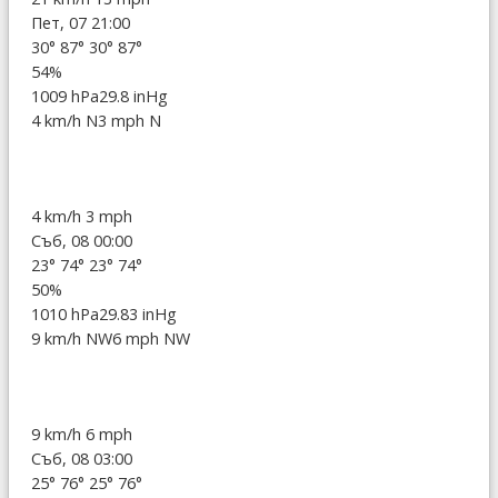
Пет, 07 21:00
30°
87°
30°
87°
54%
1009 hPa
29.8 inHg
4 km/h N
3 mph N
4 km/h
3 mph
Съб, 08 00:00
23°
74°
23°
74°
50%
1010 hPa
29.83 inHg
9 km/h NW
6 mph NW
9 km/h
6 mph
Съб, 08 03:00
25°
76°
25°
76°