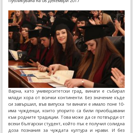
Публикувана на 08 Декември 2017
Варна, като университетски град, винаги е събирал
млади хора от всички континенти. Без значение къде
си завършил, във випуска ти винаги е имало поне 10-
има чужденци, които упорито са били приобщавани
към родните традиции. Това може да се потвърди от
всеки български студент, който пък е получил солидна
доза познания за чуждата култура и нрави. И без