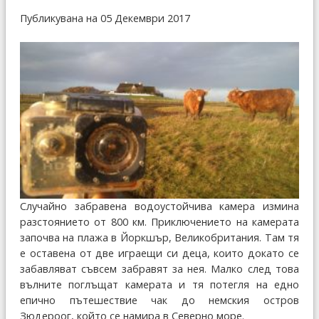
Публикувана на 05 Декември 2017
Случайно забравена водоустойчива камера измина
разстоянието от 800 км. Приключението на камерата
започва на плажа в Йоркшър, Великобритания. Там тя
е оставена от две играещи си деца, които докато се
забавляват съвсем забравят за нея. Малко след това
вълните поглъщат камерата и тя потегля на едно
епично пътешествие чак до немския остров
Зюдероог, който се намира в Северно море.