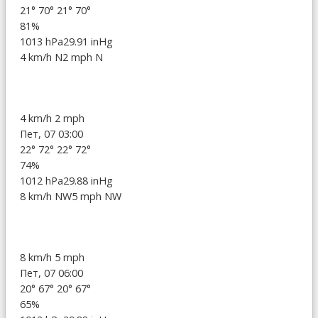
21°
70°
21°
70°
81%
1013 hPa
29.91 inHg
4 km/h N
2 mph N
4 km/h
2 mph
Пет, 07 03:00
22°
72°
22°
72°
74%
1012 hPa
29.88 inHg
8 km/h NW
5 mph NW
8 km/h
5 mph
Пет, 07 06:00
20°
67°
20°
67°
65%