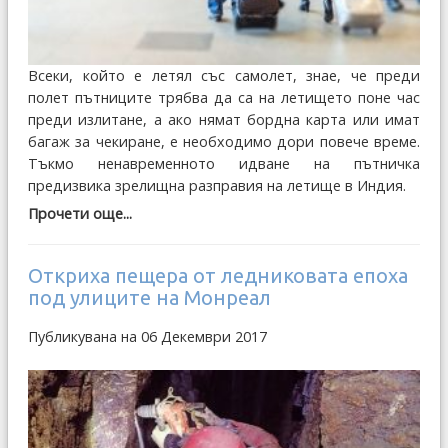
Всеки, който е летял със самолет, знае, че преди
полет пътниците трябва да са на летището поне час
преди излитане, а ако нямат бордна карта или имат
багаж за чекиране, е необходимо дори повече време.
Тъкмо ненавременното идване на пътничка
предизвика зрелищна разправия на летище в Индия.
Прочети още...
Откриха пещера от ледниковата епоха
под улиците на Монреал
Публикувана на 06 Декември 2017