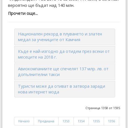
вероятно ще бъдат над 140 млн.
Прочети още...
Национален рекорд в плуването и златен
медал за учениците от Камчия
Къде е най-изгодно да отидем през всеки от
месеците на 2018 г.
Авиокомпаниите ще спечелят 137 млр. лв. от
допълнителни такси
Туристи може да отиват в затвора заради
нова интернет мода
Страница 1358 от 1595
Начало
Предишна
1353
1354
1355
1356
13