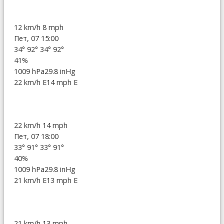
12 km/h
8 mph
Пет, 07 15:00
34°
92°
34°
92°
41%
1009 hPa
29.8 inHg
22 km/h E
14 mph E
22 km/h
14 mph
Пет, 07 18:00
33°
91°
33°
91°
40%
1009 hPa
29.8 inHg
21 km/h E
13 mph E
21 km/h
13 mph