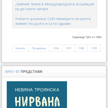
„Камчия“ влезе в Международната асоциация
на детските лагери
Учените доказаха: Собствениците на кучета
живеят по-дълго и са по-здрави
Страница 1361 от 1596
Начало
Предишна
1356
1357
1358
1359
13
БРАТ-БГ
ПРЕДСТАВЯ: