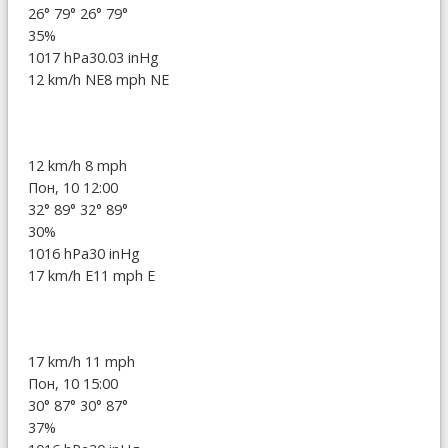
26°
79°
26°
79°
35%
1017 hPa
30.03 inHg
12 km/h NE
8 mph NE
12 km/h
8 mph
Пон, 10 12:00
32°
89°
32°
89°
30%
1016 hPa
30 inHg
17 km/h E
11 mph E
17 km/h
11 mph
Пон, 10 15:00
30°
87°
30°
87°
37%