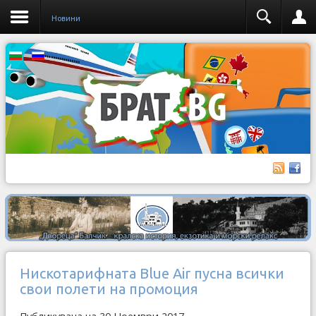
Новини
Нискотарифната Blue Air пусна всички
свои полети на промоция