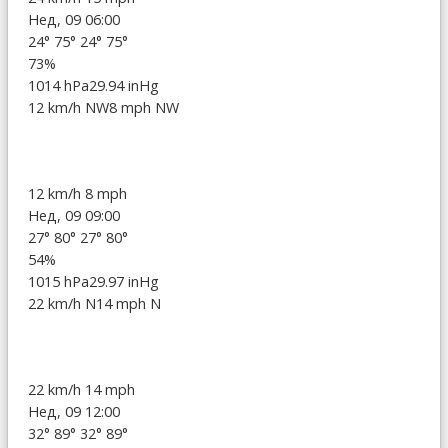
Нед, 09 06:00
24°
75°
24°
75°
73%
1014 hPa
29.94 inHg
12 km/h NW
8 mph NW
12 km/h
8 mph
Нед, 09 09:00
27°
80°
27°
80°
54%
1015 hPa
29.97 inHg
22 km/h N
14 mph N
22 km/h
14 mph
Нед, 09 12:00
32°
89°
32°
89°