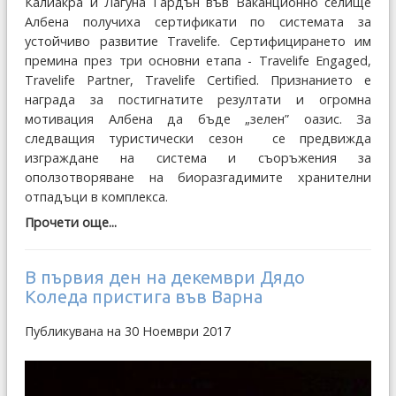
Калиакра и Лагуна Гардън във Ваканционно селище
Албена получиха сертификати по системата за
устойчиво развитие Travelife. Сертифицирането им
премина през три основни етапа - Travelife Engaged,
Travelife Partner, Travelife Certified. Признанието е
награда за постигнатите резултати и огромна
мотивация Албена да бъде „зелен” оазис. За
следващия туристически сезон се предвижда
изграждане на система и съоръжения за
оползотворяване на биоразгадимите хранителни
отпадъци в комплекса.
Прочети още...
В първия ден на декември Дядо
Коледа пристига във Варна
Публикувана на 30 Ноември 2017