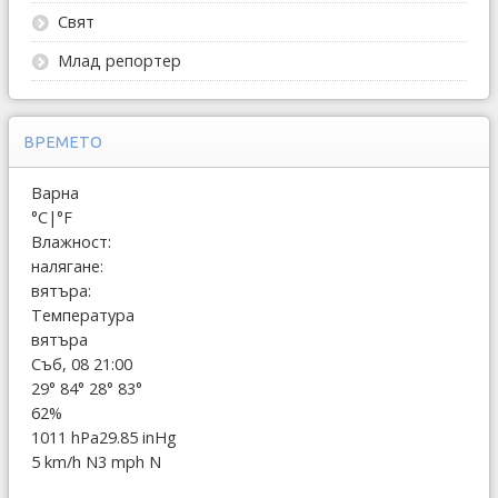
Свят
Млад репортер
ВРЕМЕТО
Варна
°C
|
°F
Влажност:
налягане:
вятъра:
Температура
вятъра
Съб, 08 21:00
29°
84°
28°
83°
62%
1011 hPa
29.85 inHg
5 km/h N
3 mph N