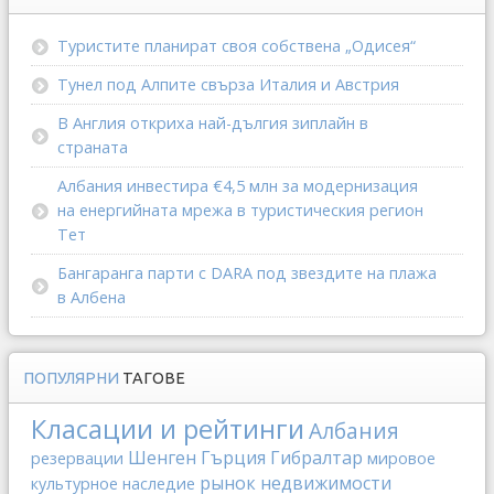
Туристите планират своя собствена „Одисея“
Тунел под Алпите свърза Италия и Австрия
В Англия откриха най-дългия зиплайн в
страната
Албания инвестира €4,5 млн за модернизация
на енергийната мрежа в туристическия регион
Тет
Бангаранга парти с DARA под звездите на плажа
в Албена
ПОПУЛЯРНИ
ТАГОВЕ
Класации и рейтинги
Албания
Шенген
Гърция
Гибралтар
резервации
мировое
рынок недвижимости
культурное наследие