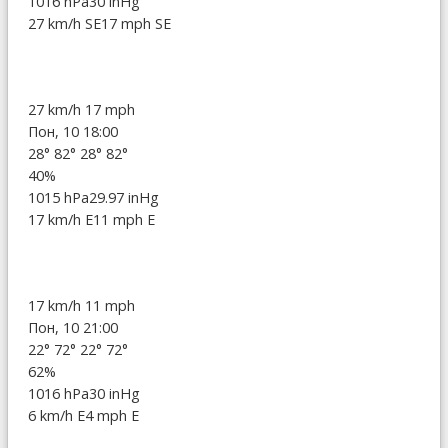
1016 hPa
30 inHg
27 km/h SE
17 mph SE
27 km/h
17 mph
Пон, 10 18:00
28°
82°
28°
82°
40%
1015 hPa
29.97 inHg
17 km/h E
11 mph E
17 km/h
11 mph
Пон, 10 21:00
22°
72°
22°
72°
62%
1016 hPa
30 inHg
6 km/h E
4 mph E