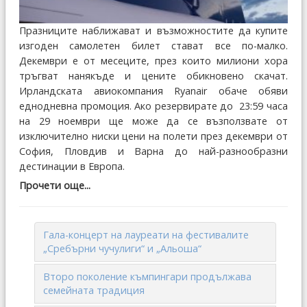
Празниците наближават и възможностите да купите
изгоден самолетен билет стават все по-малко.
Декември е от месеците, през които милиони хора
тръгват нанякъде и цените обикновено скачат.
Ирландската авиокомпания Ryanair обаче обяви
еднодневна промоция. Ако резервирате до 23:59 часа
на 29 ноември ще може да се възползвате от
изключително ниски цени на полети през декември от
София, Пловдив и Варна до най-разнообразни
дестинации в Европа.
Прочети още...
Гала-концерт на лауреати на фестивалите
„Сребърни чучулиги“ и „Альоша“
Второ поколение къмпингари продължава
семейната традиция