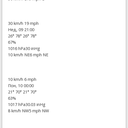
30 km/h
19 mph
Нед, 09 21:00
26°
78°
26°
78°
67%
1016 hPa
30 inHg
10 km/h NE
6 mph NE
10 km/h
6 mph
Пон, 10 00:00
21°
70°
21°
70°
63%
1017 hPa
30.03 inHg
8 km/h NW
5 mph NW