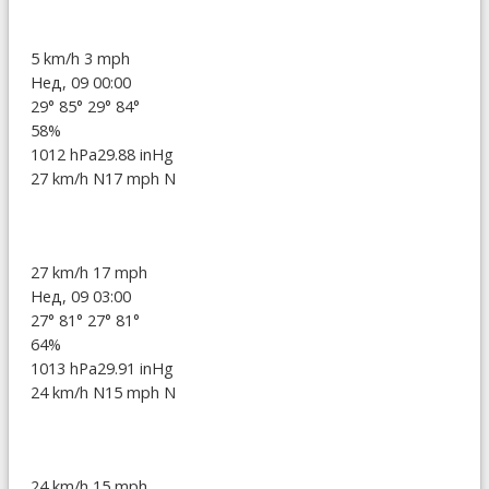
5 km/h
3 mph
Нед, 09 00:00
29°
85°
29°
84°
58%
1012 hPa
29.88 inHg
27 km/h N
17 mph N
27 km/h
17 mph
Нед, 09 03:00
27°
81°
27°
81°
64%
1013 hPa
29.91 inHg
24 km/h N
15 mph N
24 km/h
15 mph