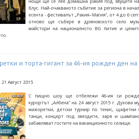
нощи ще се лее домашна ракия под звуците на
блус. Най-очакваното събитие за региона в нача
есента - фестивалът „Ракия–Магия“, от 4 до 6 се
отново ще събере в дряновското село музи
майстори на националното BG питие и ценит
то.
ретки и торта-гигант за 46-ия рожден ден на
 21 Август 2015
С пищно шоу ще отбележи 46-ия си рожд
курортът „Албена“ на 24 август 2015 г. Духова м
мажоретки, детски турнир по тенис, щафетни 
танци, концерт под звездите, заря и шампан
забавляват гостите на ваканционното селище.