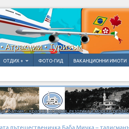
 • Атракции • Туризъм
ОТДИХ +
ФОТО-ГИД
ВАКАНЦИОННИ ИМОТИ
ата пътешественичка Баба Мичка – талисманъ