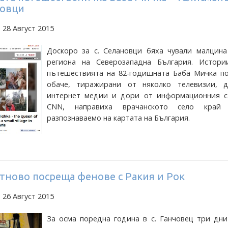
новци
 28 Август 2015
Доскоро за с. Селановци бяха чували малцина
региона на Северозападна България. Истори
пътешествията на 82-годишната Баба Мичка по
обаче, тиражирани от няколко телевизии, д
интернет медии и дори от информационния с
CNN, направиха врачанското село край 
разпознаваемо на картата на България.
тново посреща фенове с Ракия и Рок
 26 Август 2015
За осма поредна година в с. Ганчовец три дни