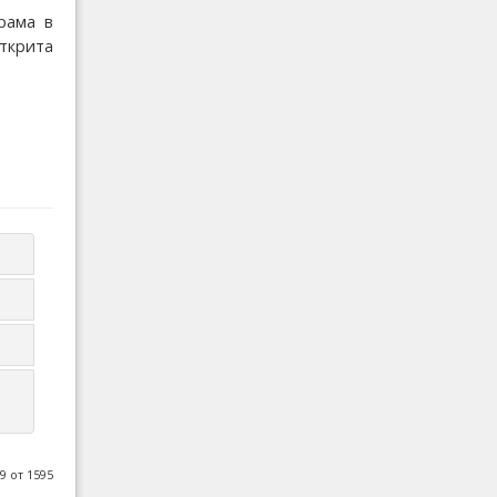
рама в
открита
9 от 1595