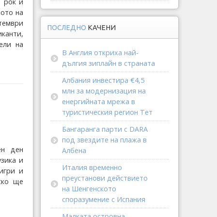
 рок и
лото на
птември
ПОСЛЕДНО
КАЧЕНИ
канти,
ели на
В Англия откриха най-
дългия зиплайн в страната
Албания инвестира €4,5
млн за модернизация на
енергийната мрежа в
туристическия регион Тет
Бангаранга парти с DARA
под звездите на плажа в
ен ден
Албена
узика и
Италия временно
игри и
преустанови действието
ско ще
на Шенгенското
споразумение с Испания
Малката островна