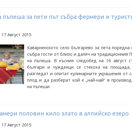
 пъпеша за пети път събра фермери и турист
 17 Август 2015
Каварненското село Българево за пета поредна
събра гости от близо и далеч на традиционния 
на пъпеша. В късния следобед на 16 август с
българи и чужденци се стекоха на площада,
разгледат и опитат кулинарните украшения от 
плод и да разберат кой е „най-най“ в произво
на пъпеши.
амери половин кило злато в алпийско езеро
 17 Август 2015