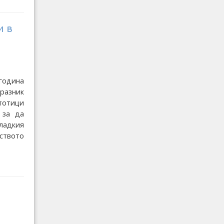
и в
 година
Празник
тотици
 за да
сладкия
дството