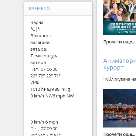
ВРЕМЕТО
Варна
°C
|
°F
Влажност:
Прочети още...
налягане:
вятъра:
Температура
Аниматори-
вятъра
курорт
Пет, 07 06:00
22°
72°
22°
71°
Публикувана на
76%
1012 hPa
29.88 inHg
9 km/h NW
6 mph NW
9 km/h
6 mph
Пет, 07 09:00
Прочети още...
30°
86°
27°
81°