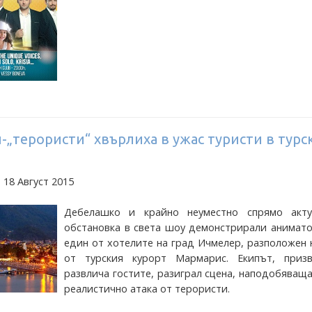
„терористи“ хвърлиха в ужас туристи в турс
 18 Август 2015
Дебелашко и крайно неуместно спрямо акту
обстановка в света шоу демонстрирали анимато
един от хотелите на град Ичмелер, разположен 
от турския курорт Мармарис. Екипът, приз
развлича гостите, разиграл сцена, наподобяващ
реалистично атака от терористи.