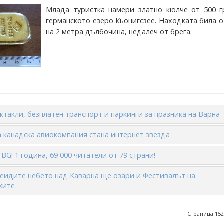
Млада туристка намери златно кюлче от 500 г
германското езеро Кьонигсзее. Находката била 
на 2 метра дълбочина, недалеч от брега.
ктакли, безплатен транспорт и паркинги за празника на Варна
 канадска авиокомпания стана интернет звезда
BG! 1 година, 69 000 читатели от 79 страни!
еидите небето над Каварна ще озари и Фестивалът на
ките
Страница 152