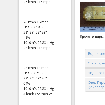
26 km/h E
16 mph E
26 km/h
16 mph
Пет, 07 18:00
32°
89°
32°
89°
Прочети още...
42%
1010 hPa
29.83 inHg
22 km/h E
13 mph E
Водни спе
Стюард на
22 km/h
13 mph
ЧРД, Брат-
Пет, 07 21:00
29°
84°
29°
84°
След Перс
64%
фойервер
1010 hPa
29.83 inHg
3 km/h W
2 mph W