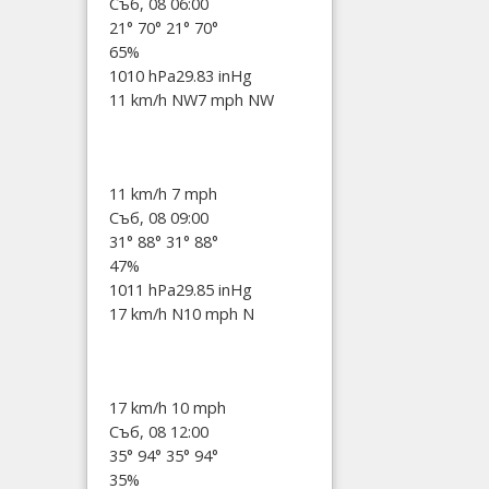
Съб, 08 06:00
21°
70°
21°
70°
65%
1010 hPa
29.83 inHg
11 km/h NW
7 mph NW
11 km/h
7 mph
Съб, 08 09:00
31°
88°
31°
88°
47%
1011 hPa
29.85 inHg
17 km/h N
10 mph N
17 km/h
10 mph
Съб, 08 12:00
35°
94°
35°
94°
35%