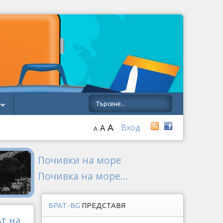
A
Вход
A
A
Почивки на море
Почивка на море...
БРАТ-BG
ПРЕДСТАВЯ
т на