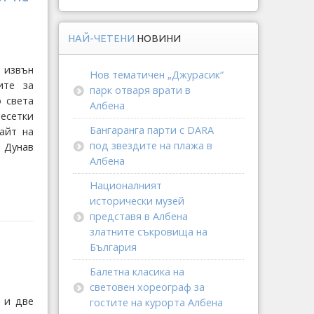
НАЙ-ЧЕТЕНИ
НОВИНИ
 извън
Нов тематичен „Джурасик“
ите за
парк отваря врати в
 света
Албена
есетки
Бангаранга парти с DARA
айт на
под звездите на плажа в
Дунав
Албена
Националният
исторически музей
представя в Албена
златните съкровища на
България
Балетна класика на
световен хореограф за
 и две
гостите на курорта Албена