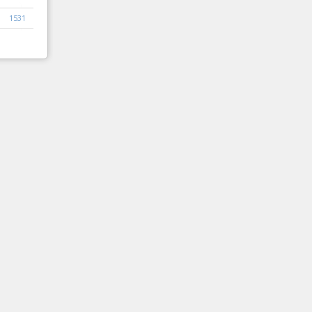
1531
1532
1533
Следваща
Край