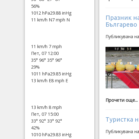
56%
1012 hPa
29.88 inHg
Празник на
11 km/h N
7 mph N
Българево
Публикувана на
11 km/h
7 mph
Пет, 07 12:00
35°
96°
35°
96°
29%
1011 hPa
29.85 inHg
13 km/h E
8 mph E
Прочети още...
13 km/h
8 mph
Пет, 07 15:00
Туристка н
33°
92°
33°
92°
42%
Публикувана на
1010 hPa
29.83 inHg