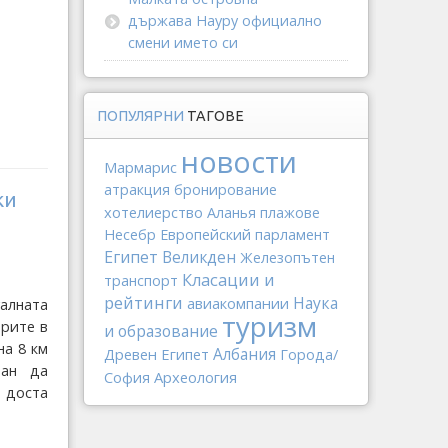
държава Науру официално
смени името си
ПОПУЛЯРНИ
ТАГОВЕ
новости
Мармарис
атракция
бронирование
ки
хотелиерство
Аланья
плажове
Несебр
Европейский парламент
Египет
Великден
Железопътен
Класации и
транспорт
рейтинги
Наука
авиакомпании
алната
туризм
рите в
и образование
на 8 км
Древен Египет
Албания
Города/
ван да
Археология
София
а доста