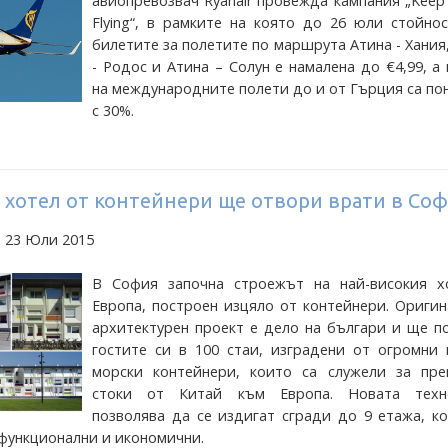
авиопревозвач Ryanair провежда кампания „Keep
Flying“, в рамките на която до 26 юли стойно
билетите за полетите по маршрута Атина - Хания
- Родос и Атина – Солун е намалена до €4,99, а
на международните полети до и от Гърция са п
с 30%.
 хотел от контейнери ще отвори врати в Со
а 23 Юли 2015
В София започна строежът на най-високия х
Европа, построен изцяло от контейнери. Ориги
архитектурен проект е дело на българи и ще п
гостите си в 100 стаи, изградени от огромни 
морски контейнери, които са служели за пре
стоки от Китай към Европа. Новата техн
позволява да се издигат сгради до 9 етажа, к
функционални и икономични.