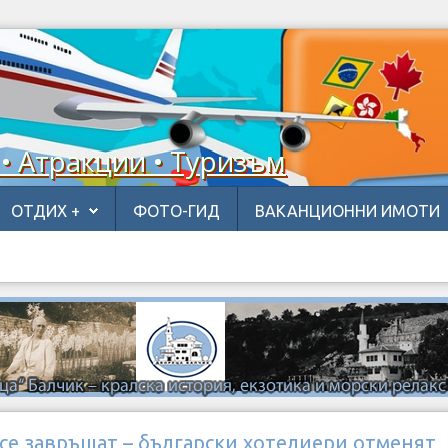
 • Атракции • Туризъм
ОТДИХ +
ФОТО-ГИД
ВАКАНЦИОННИ ИМОТИ
се завръщат – български хотелиери отменят