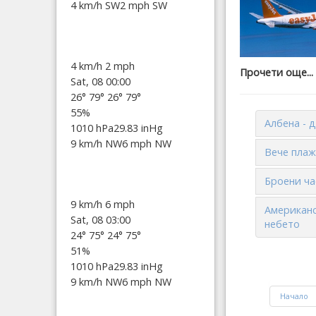
4 km/h SW
2 mph SW
4 km/h
2 mph
Прочети още...
Sat, 08 00:00
26°
79°
26°
79°
55%
Албена - 
1010 hPa
29.83 inHg
9 km/h NW
6 mph NW
Вече плаж
Броени ча
9 km/h
6 mph
Американс
Sat, 08 03:00
небето
24°
75°
24°
75°
51%
1010 hPa
29.83 inHg
9 km/h NW
6 mph NW
Начало