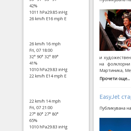
42%
1011 hPa
29.85 inHg
26 km/h E
16 mph E
26 km/h
16 mph
Fri, 07 18:00
32°
90°
32°
89°
и художествен
41%
на фолклорни
1010 hPa
29.83 inHg
Мартиника, Мек
22 km/h E
14 mph E
Прочети още...
EasyJet ст
22 km/h
14 mph
Fri, 07 21:00
Публикувана н
27°
80°
27°
80°
65%
1010 hPa
29.83 inHg