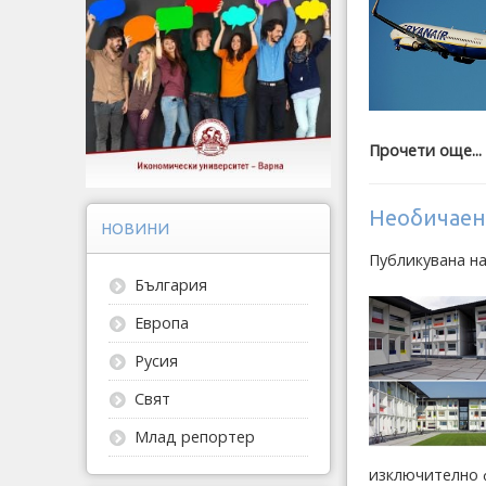
Прочети още...
Необичаен
НОВИНИ
Публикувана н
България
Европа
Русия
Свят
Млад репортер
изключително 