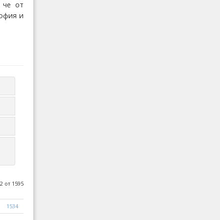
 че от
офия и
2 от 1595
1534
1535
1536
Следваща
Край