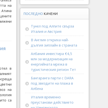
 Greece
стта на
, Атина
ПОСЛЕДНО
КАЧЕНИ
 цените
онижени
Тунел под Алпите свърза
Италия и Австрия
В Англия откриха най-
дългия зиплайн в страната
фия
Албания инвестира €4,5
млн за модернизация на
енергийната мрежа в
отел в
туристическия регион Тет
налният
Бангаранга парти с DARA
осреща
под звездите на плажа в
цветни
Албена
воз на
ология
Италия временно
оито са
преустанови действието
на Шенгенското