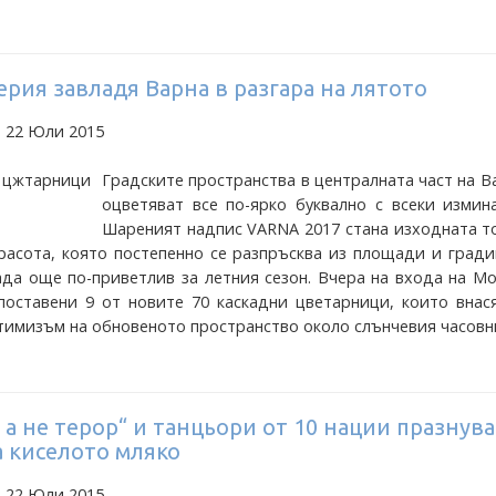
рия завладя Варна в разгара на лятото
а 22 Юли 2015
Градските пространства в централната част на В
оцветяват все по-ярко буквално с всеки измин
Шареният надпис VARNA 2017 стана изходната т
расота, която постепенно се разпръсква из площади и гради
ада още по-приветлив за летния сезон. Вчера на входа на М
поставени 9 от новите 70 каскадни цветарници, които внас
тимизъм на обновеното пространство около слънчевия часовн
, а не терор“ и танцьори от 10 нации празнув
а киселото мляко
а 22 Юли 2015