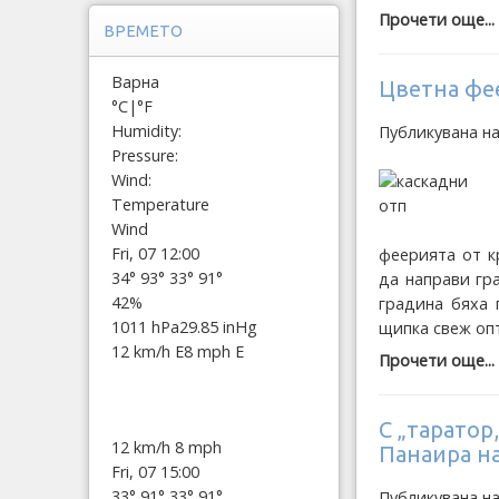
Прочети още...
ВРЕМЕТО
Варна
Цветна фее
°C
|
°F
Humidity:
Публикувана н
Pressure:
Wind:
Temperature
Wind
Fri, 07 12:00
феерията от к
34°
93°
33°
91°
да направи гр
42%
градина бяха 
1011 hPa
29.85 inHg
щипка свеж оп
12 km/h E
8 mph E
Прочети още...
С „таратор
12 km/h
8 mph
Панаира н
Fri, 07 15:00
33°
91°
33°
91°
Публикувана н