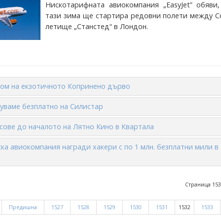
Нискотарифната авиокомпания „EasyJet” обяви,
тази зима ще стартира редовни полети между С
летище „Станстед“ в Лондон.
дом на екзотичното Копринено дърво
уваме безплатно на Силистар
сове до началото на Лятно Кино в Квартала
ка авиокомпания награди хакери с по 1 млн. безплатни мили в
Страница 153
Предишна
1527
1528
1529
1530
1531
1532
1533