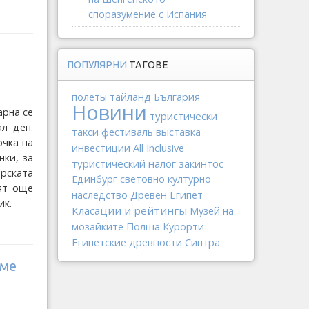
споразумение с Испания
ПОПУЛЯРНИ
ТАГОВЕ
тайланд
полеты
България
Новини
арна се
туристически
ал ден.
такси
выставка
фестиваль
очка на
инвестиции
All Inclusive
нки, за
туристический налог
закинтос
орската
Единбург
световно културно
ят още
Древен Египет
наследство
ик.
Класации и рейтингы
Музей на
Полша
мозайките
Курорти
Египетские древности
Синтра
аме