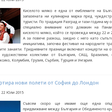
Киселото мляко е една от емблемите на Бълг
запазената ни кулинарна марка пред чуждестр
туристи. По традиция Разград и тази година му
специално внимание като домакин на Пана
киселото мляко, който се провежда между 22 и 
А за повече разкош, заедно с него като съпът
инициатива, започва фестивал на народните тр
ите занаяти. Тридневните празници включват концерти на о
 художествени колективи от България, САЩ, Бразилия, 
сико, Колумбия, Грузия, Сърбия, Турция и Унгария.
артира нови полети от София до Лондон
а 22 Юли 2015
Съвсем скоро ще имаме още една опц
придвижване между България и Обединеното кра