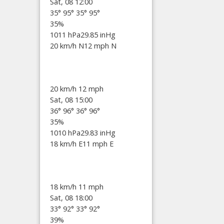
Sat, 08 12:00
35°
95°
35°
95°
35%
1011 hPa
29.85 inHg
20 km/h N
12 mph N
20 km/h
12 mph
Sat, 08 15:00
36°
96°
36°
96°
35%
1010 hPa
29.83 inHg
18 km/h E
11 mph E
18 km/h
11 mph
Sat, 08 18:00
33°
92°
33°
92°
39%