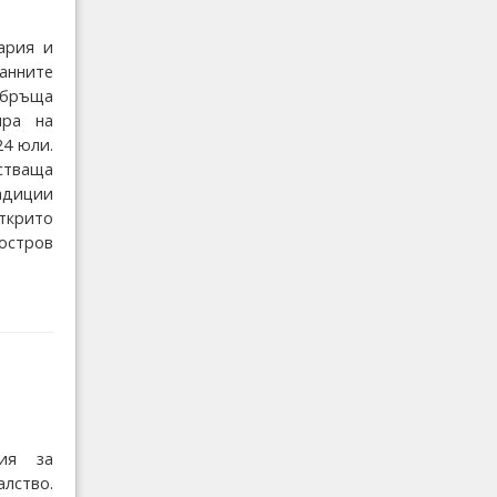
ария и
анните
 обръща
ира на
24 юли.
стваща
адиции
ткрито
остров
ия за
лство.