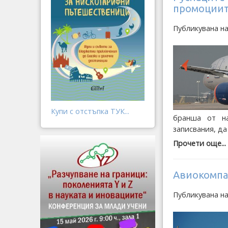
промоциите
Публикувана н
Купи с отстъпка ТУК...
бранша от на
записвания, да
Прочети още...
Авиокомпа
Публикувана н