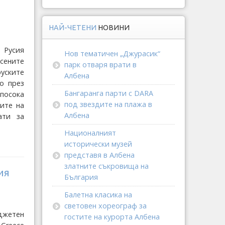
НАЙ-ЧЕТЕНИ
НОВИНИ
 Русия
Нов тематичен „Джурасик“
сените
парк отваря врати в
уските
Албена
о през
Бангаранга парти с DARA
посока
под звездите на плажа в
бите на
Албена
ати за
Националният
исторически музей
представя в Албена
златните съкровища на
ия
България
Балетна класика на
световен хореограф за
жетен
гостите на курорта Албена