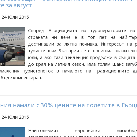
 за август
а 24 Юли 2015
Според Асоциацията на туроператорите на
страната ни вече е в топ пет на най-тър
дестинации за лятна почивка. Интересът на р
туристи към България се е повишил значителн
юли, а ако тази тенденция продължи в същата 
до края на летния сезон, има голям шанс загу
маления туристопоток в началото на традиционните д
 бъде компенсиран.
ния намали с 30% цените на полетите в Гърц
а 24 Юли 2015
Най-големият европейски нискобюд