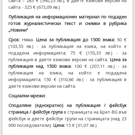
сайта – 285 € (590,25 лв.); в двете езикови версии на
сайта - 325 € (673,09 лв.)
Публикация на информационен материал по подаден
готов журналистически текст и снимки в рубрика
„Новини“
Срок:
Няма.
Цена за публикация до 1500 знака:
50 €
(103,55 лв.) - за публикация на езика, на който е
подадена информацията; 75 € (155,33 лв.) - за
публикация в двете езикови версии на сайта.
Цена за
публикация над 1500 знака:
100 € (207,11 лв.) - за
публикация на езика, на който е подадена
информацията; 150 € (310,66 лв.) - за публикация в
двете езикови версии на сайта.
Социални мрежи:
Споделяне (еднократно) на публикация / фейсбук
страница / фейсбук група
в страницата на Брат-BG във
фейсбук и двете фейсбук групи на страницата (над 23
000 последователи).
Цена:
15 € (31,07 лв.)