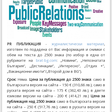
PR ПУБЛИКАЦИЯ
-
журналистически материал
,
изготвен по подадена от Вас информация и снимки с
обем на текста до 2500 знака (по избор в една от
рубриките на
brat-bg.com
: „Новини“, „Непознатата
България“, „Дестинации“, „Интересно“, „Отдих +“,
„Ваканционни имоти“/„Второй дом в BG”).
Срок:
Няма.
Цена за публикация до 2500 знака
: само в
българската версия на сайта – 150 € (310,66 лв.); само в
руската версия на сайта – 175 € (362,43 лв.); в двете
езикови версии на сайта - 200 € (414,21 лв.)
Цена за
публикация над 2500 знака
: само в българската версия
на сайта – 250 € (517,76 лв.); само в руската версия на