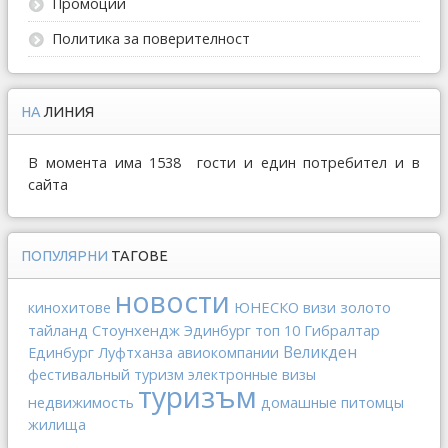
Промоции
Политика за поверителност
НА
ЛИНИЯ
В момента има 1538 гости и един потребител и в
сайта
ПОПУЛЯРНИ
ТАГОВЕ
новости
ЮНЕСКО
золото
кинохитове
визи
тайланд
Стоунхендж
Гибралтар
Эдинбург
топ 10
Великден
Единбург
Луфтханза
авиокомпании
фестивальный туризм
электронные визы
туризъм
недвижимость
домашные питомцы
жилища