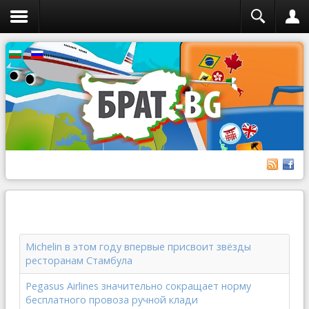
Michelin в этом году впервые присвоит звёзды
ресторанам Стамбула
Pegasus Airlines значительно сокращает норму
бесплатного провоза ручной клади