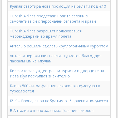
Ryanair стартира нова промоция на билети под €10
Turkish Airlines представи новите салони в
самолетите си с персонални сепарета и врати
Turkish Airlines разрешит пользоваться
мессенджерами во время полета
Анталью решили сделать круглогодичным курортом
Анталья переживает наплыв туристов благодаря
пасхальным каникулам
Билетите за чуждестранни туристи в дворците на
Истанбул поскъпват значително
Близо 500 литра фалшив алкохол конфискуван в
турски хотел
БЧК – Варна, с нов побратим от Червения полумесец
В Анталия отново заловиха фалшив алкохол