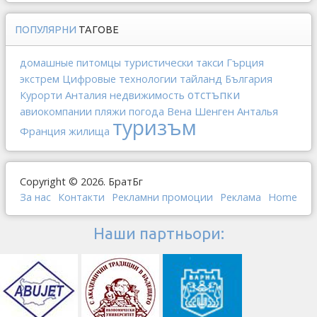
ПОПУЛЯРНИ
ТАГОВЕ
туристически такси
Гърция
домашные питомцы
тайланд
экстрем
Цифровые технологии
България
отстъпки
Анталия
недвижимость
Курорти
Вена
Шенген
Анталья
авиокомпании
пляжи
погода
туризъм
Франция
жилища
Copyright © 2026. БратБг
За нас
Контакти
Рекламни промоции
Реклама
Home
Наши партньори: