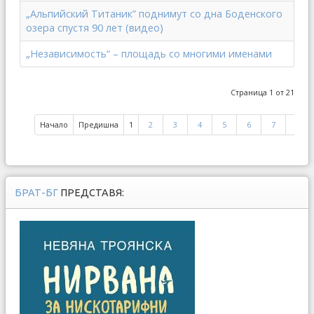
„Альпийский Титаник” поднимут со дна Боденского
озера спустя 90 лет (видео)
„Независимость“ – площадь со многими именами
Страница 1 от 21
Начало
Предишна
1
2
3
4
5
6
7
8
БРАТ-БГ
ПРЕДСТАВЯ: