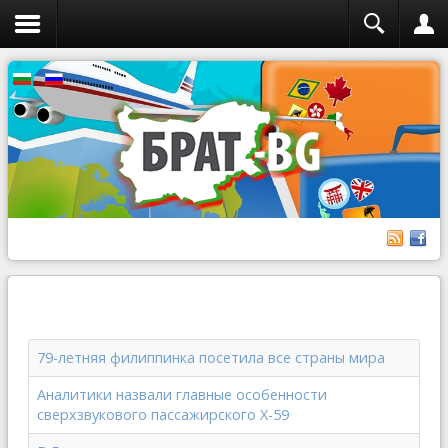
79-летняя филиппинка посетила все страны мира
Аналитики назвали главные особенности
сверхзвукового пассажирского X-59