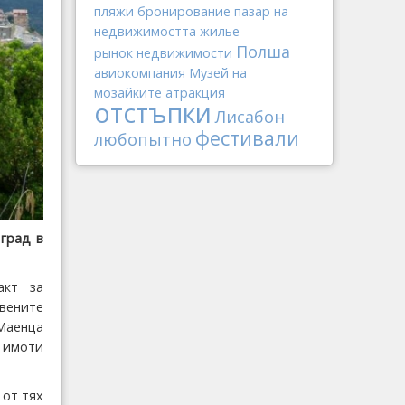
пляжи
бронирование
пазар на
недвижимостта
жилье
Полша
рынок недвижимости
авиокомпания
Музей на
мозайките
атракция
отстъпки
Лисабон
фестивали
любопытно
град в
акт за
авените
 Маенца
 имоти
 от тях