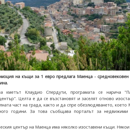
моция на къщи за 1 евро предлага Маенца - средновековен 
ина.
ва кметът Клаудио Спердути, програмата се нарича "П
център". Целта е да се възстановят и заселят отново изост
лната част на града, както и да спре обезлюдяването, което
ного години. За това съобщава порталът за недвижими
еския център на Маенца има няколко изоставени къщи. Някои