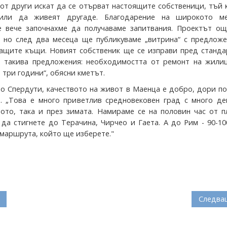
 от други искат да се отърват настоящите собственици, тъй 
лили да живеят другаде. Благодарение на широкото м
е вече започнахме да получаваме запитвания. Проектът ощ
, но след два месеца ще публикуваме „витрина“ с предложе
ащите къщи. Новият собственик ще се изправи пред станда
а такива предложения: необходимостта от ремонт на жили
 три години“, обясни кметът.
о Спердути, качеството на живот в Маенца е добро, дори п
. „Това е много приветлив средновековен град с много де
тото, така и през зимата. Намираме се на половин час от 
да стигнете до Терачина, Чирчео и Гаета. А до Рим - 90-10
 маршрута, който ще изберете."
Следва