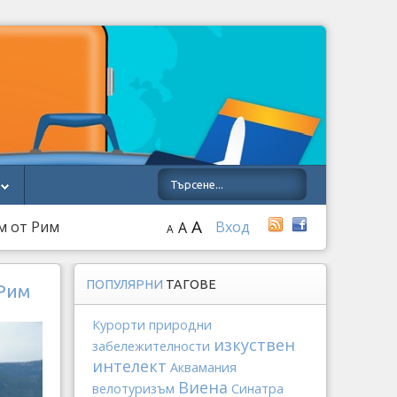
A
м от Рим
Вход
A
A
ПОПУЛЯРНИ
ТАГОВЕ
 Рим
Курорти
природни
изкуствен
забележителности
интелект
Аквамания
Виена
велотуризъм
Синатра