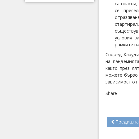
са опасни,
се пресе
отразяван
стартирал
съществув
условия з
рамките на
Според Клауди
на пандемията
както през ля
можете бързо 
зависимост от
Share
Предишна