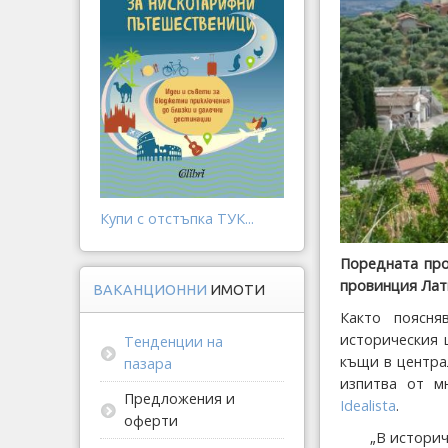
Купи с отстъпка ТУК...
Поредната про
провинция Лат
ВАКАНЦИОННИ
ИМОТИ
Както поясня
историческия 
Тенденции на
къщи в центра
пазара
изпитва от м
Предложения и
Idealista
.
оферти
„В историч