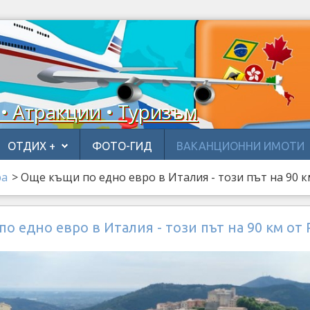
 • Атракции • Туризъм
ОТДИХ +
ФОТО-ГИД
ВАКАНЦИОННИ ИМОТИ
ра
>
Още къщи по едно евро в Италия - този път на 90 к
о едно евро в Италия - този път на 90 км от