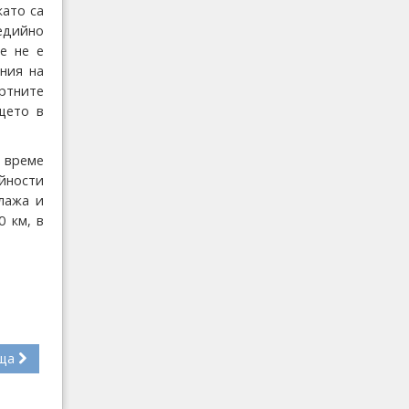
като са
едийно
е не е
ния на
ртните
щето в
о време
йности
плажа и
0 км, в
ща