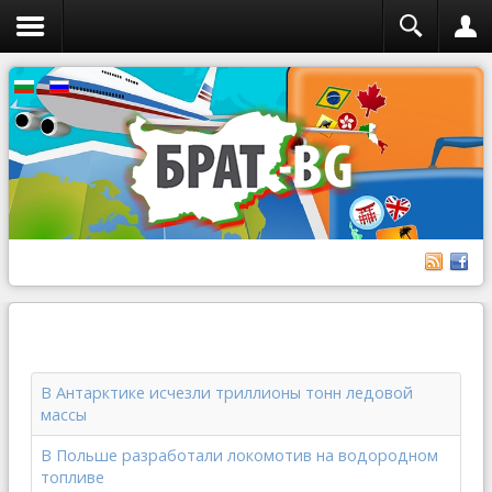
В Антарктике исчезли триллионы тонн ледовой
массы
В Польше разработали локомотив на водородном
топливе