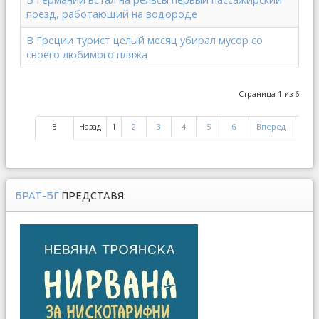
поезд, работающий на водороде
В Греции турист целый месяц убирал мусор со
своего любимого пляжа
Страница 1 из 6
В
Назад
1
2
3
4
5
6
Вперед
начало
ко
БРАТ-БГ
ПРЕДСТАВЯ: