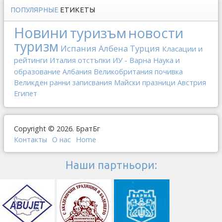
ПОПУЛЯРНЫЕ
ЕТИКЕТЫ
Новини
туризъм
новости
туризм
Испания
Албена
Турция
Класации и
рейтинги
Италия
отстъпки
ИУ - Варна
Наука и
образование
Албания
Великобритания
почивка
Великден
ранни записвания
Майски празници
Австрия
Египет
Copyright © 2026. БратБг
Контакты
О наc
Home
Наши партньори: