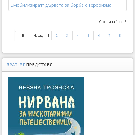
„Мобилизират“ дървета за борба с тероризма
Страница 1 из 18
В
Назад
1
2
3
4
5
6
7
8
9
начало
БРАТ-БГ
ПРЕДСТАВЯ: