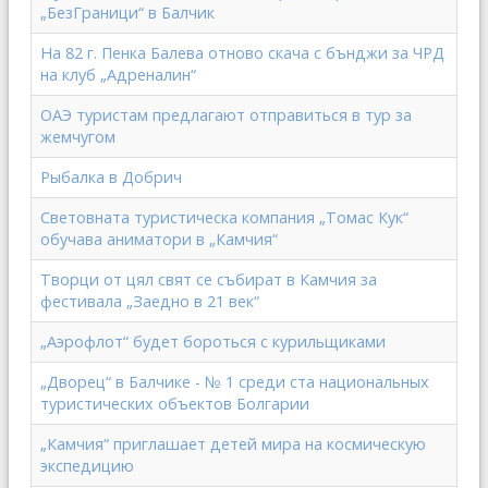
„БезГраници“ в Балчик
На 82 г. Пенка Балева отново скача с бънджи за ЧРД
на клуб „Адреналин“
ОАЭ туристам предлагают отправиться в тур за
жемчугом
Рыбалка в Добрич
Световната туристическа компания „Томас Кук“
обучава аниматори в „Камчия“
Творци от цял свят се събират в Камчия за
фестивала „Заедно в 21 век“
„Аэрофлот“ будет бороться с курильщиками
„Дворец“ в Балчике - № 1 среди ста национальных
туристических объектов Болгарии
„Камчия“ приглашает детей мира на космическую
экспедицию