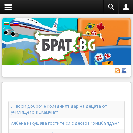
„Твори добро“ е коледният дар на децата от
училището в „Камчия“
Албена изкушава гостите си с десерт "Уимбълдън"