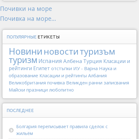
Почивки на море
Почивка на море...
ПОПУЛЯРНЫЕ
ЕТИКЕТЫ
Новини
новости
туризъм
туризм
Испания
Албена
Турция
Класации и
рейтинги
Египет
отстъпки
ИУ - Варна
Наука и
образование
Класации и рейтингы
Албания
Великобритания
почивка
Великден
ранни записвания
Майски празници
любопитно
ПОСЛЕДНЕЕ
Болгария переписывает правила сделок с
жильём