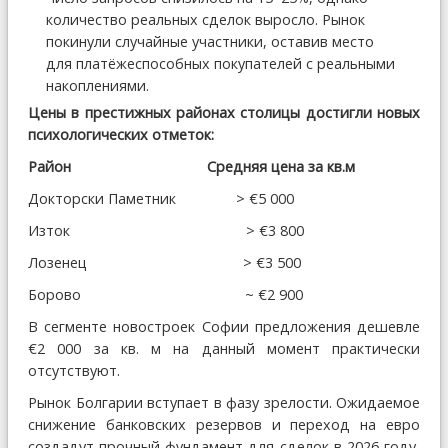
количество реальных сделок выросло. Рынок
покинули случайные участники, оставив место
для платёжеспособных покупателей с реальными
накоплениями.
Цены в престижных районах столицы достигли новых
психологических отметок:
Район
Средняя цена за кв.м
Докторски Паметник > €5 000
Изток > €3 800
Лозенец > €3 500
Борово ~ €2 900
В сегменте новостроек Софии предложения дешевле
€2 000 за кв. м на данный момент практически
отсутствуют.
Рынок Болгарии вступает в фазу зрелости. Ожидаемое
снижение банковских резервов и переход на евро
создадут прочный фундамент для сделок в 2026 году,