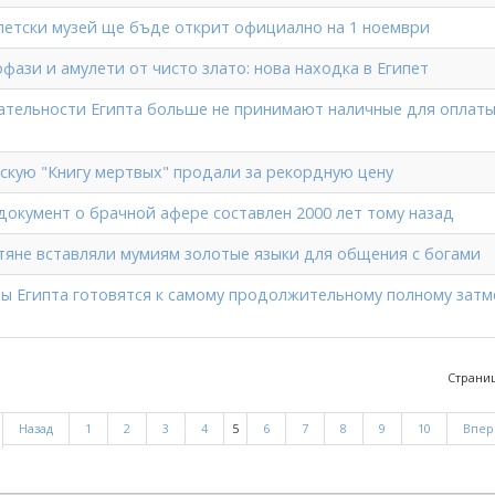
петски музей ще бъде открит официално на 1 ноември
фази и амулети от чисто злато: нова находка в Египет
тельности Египта больше не принимают наличные для оплат
скую "Книгу мертвых" продали за рекордную цену
окумент о брачной афере составлен 2000 лет тому назад
тяне вставляли мумиям золотые языки для общения с богами
ы Египта готовятся к самому продолжительному полному зат
Страниц
Назад
1
2
3
4
5
6
7
8
9
10
Впер