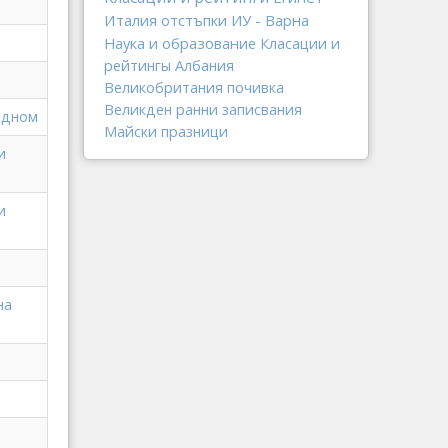
Италия
отстъпки
ИУ - Варна
Наука и образование
Класации и
рейтингы
Албания
Великобритания
почивка
Великден
ранни записвания
 дном
Майски празници
и
и
на