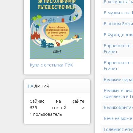
В летищата н
В музеите на 
В новом Боль
В Хургаде дл
Варненското 
Египет
Варненското 
Купи с отстъпка ТУК...
Египет
Великие пира
НА
ЛИНИЯ
Великите пир
комплекса в Г
Сейчас на сайте
Великобритан
635 гостей и
1 пользователь
Вече не може
Големият еги