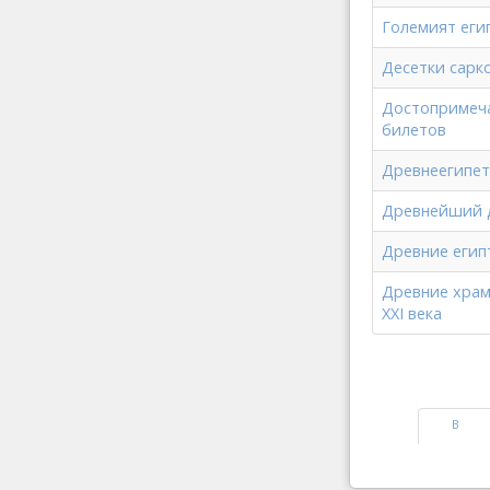
Големият еги
Десетки сарко
Достопримеча
билетов
Древнеегипет
Древнейший д
Древние егип
Древние храм
XXI века
В
начало