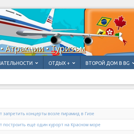
 • Атракции • Туризъм
АТЕЛЬНОСТИ
ОТДЫХ +
ВТОРОЙ ДОМ В BG
ят запретить концерты возле пирамид в Гизе
ят построить ещё один курорт на Красном море