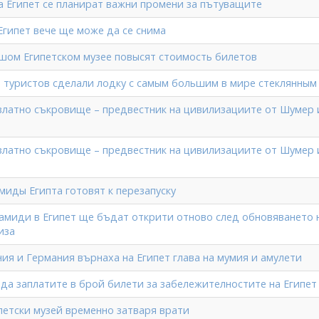
а Египет се планират важни промени за пътуващите
Египет вече ще може да се снима
шом Египетском музее повысят стоимость билетов
я туристов сделали лодку с самым большим в мире стеклянным
златно съкровище – предвестник на цивилизациите от Шумер 
златно съкровище – предвестник на цивилизациите от Шумер 
миды Египта готовят к перезапуску
амиди в Египет ще бъдат открити отново след обновяването 
иза
ия и Германия върнаха на Египет глава на мумия и амулети
 да заплатите в брой билети за забележителностите на Египет
петски музей временно затваря врати