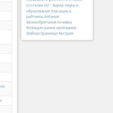
отстъпки
ИУ - Варна
Наука и
образование
Класации и
рейтингы
Албания
Великобритания
почивка
Великден
ранни записвания
Майски празници
Австрия
ело
и