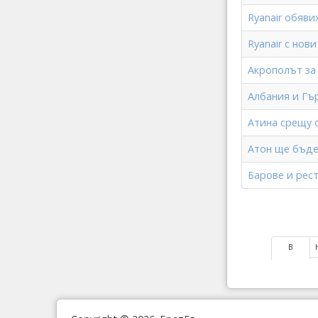
Ryanair обяв
Ryanair с нов
Акрополът за
Албания и Гъ
Атина срещу 
Атон ще бъде
Барове и рес
В
начало