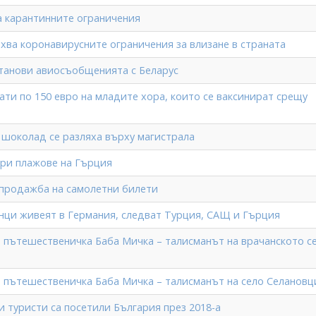
а карантинните ограничения
хва коронавирусните ограничения за влизане в страната
танови авиосъобщенията с Беларус
ати по 150 евро на младите хора, които се ваксинират срещу
н шоколад се разляха върху магистрала
бри плажове на Гърция
зпродажба на самолетни билети
енци живеят в Германия, следват Турция, САЩ и Гърция
 пътешественичка Баба Мичка – талисманът на врачанското с
 пътешественичка Баба Мичка – талисманът на село Селановц
и туристи са посетили България през 2018-а