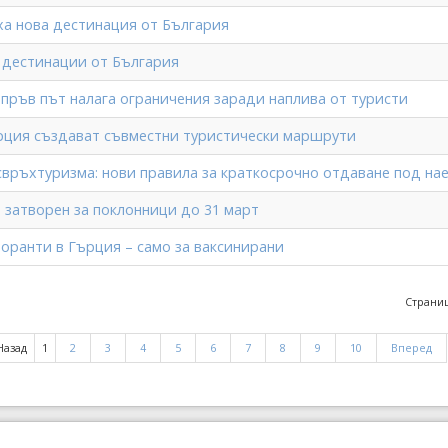
иха нова дестинация от България
и дестинации от България
 пръв път налага ограничения заради наплива от туристи
рция създават съвместни туристически маршрути
свръхтуризма: нови правила за краткосрочно отдаване под на
 затворен за поклонници до 31 март
торанти в Гърция – само за ваксинирани
Страниц
Назад
1
2
3
4
5
6
7
8
9
10
Вперед