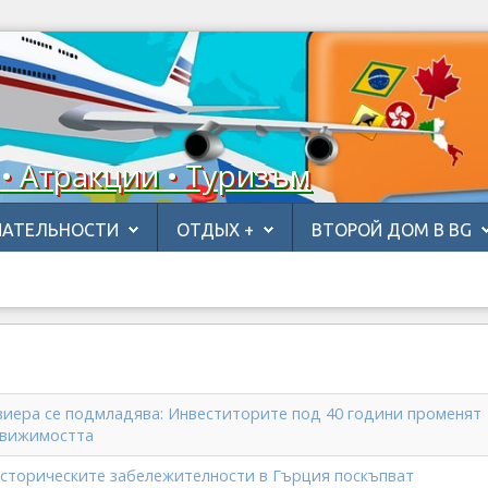
 • Атракции • Туризъм
АТЕЛЬНОСТИ
ОТДЫХ +
ВТОРОЙ ДОМ В BG
виера се подмладява: Инвеститорите под 40 години променят
движимостта
историческите забележителности в Гърция поскъпват