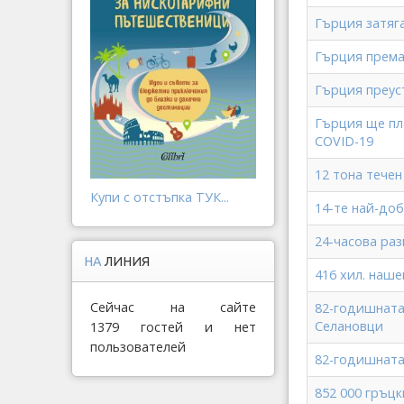
Гърция затяг
Гърция према
Гърция преус
Гърция ще пл
COVID-19
12 тона тече
Купи с отстъпка ТУК...
14-те най-до
24-часова ра
НА
ЛИНИЯ
416 хил. наш
Сейчас на сайте
82-годишната
Селановци
1379 гостей и нет
пользователей
82-годишната
852 000 гръцк