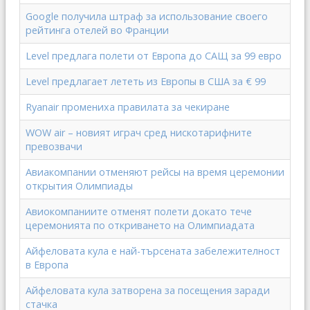
Google получила штраф за использование своего
рейтинга отелей во Франции
Level предлага полети от Европа до САЩ за 99 евро
Level предлагает лететь из Европы в США за € 99
Ryanair промениха правилата за чекиране
WOW air – новият играч сред нискотарифните
превозвачи
Авиакомпании отменяют рейсы на время церемонии
открытия Олимпиады
Авиокомпаниите отменят полети докато тече
церемонията по откриването на Олимпиадата
Айфеловата кула е най-търсената забележителност
в Европа
Айфеловата кула затворена за посещения заради
стачка