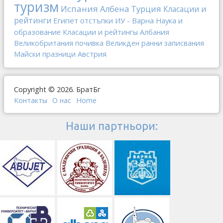
туризм
Испания
Албена
Турция
Класации и
рейтинги
Египет
отстъпки
ИУ - Варна
Наука и
образование
Класации и рейтингы
Албания
Великобритания
почивка
Великден
ранни записвания
Майски празници
Австрия
Copyright © 2026. БратБг
Контакты
О наc
Home
Наши партньори: