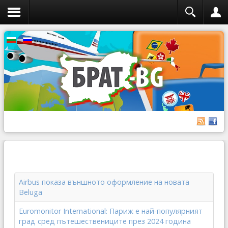
Airbus показа външното оформление на новата
Beluga
Euromonitor International: Париж е най-популярният
град сред пътешествениците през 2024 година