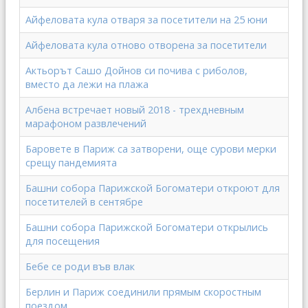
Айфеловата кула отваря за посетители на 25 юни
Айфеловата кула отново отворена за посетители
Актьорът Сашо Дойнов си почива с риболов,
вместо да лежи на плажа
Албена встречает новый 2018 - трехдневным
марафоном развлечений
Баровете в Париж са затворени, още сурови мерки
срещу пандемията
Башни собора Парижской Богоматери откроют для
посетителей в сентябре
Башни собора Парижской Богоматери открылись
для посещения
Бебе се роди във влак
Берлин и Париж соединили прямым скоростным
поездом