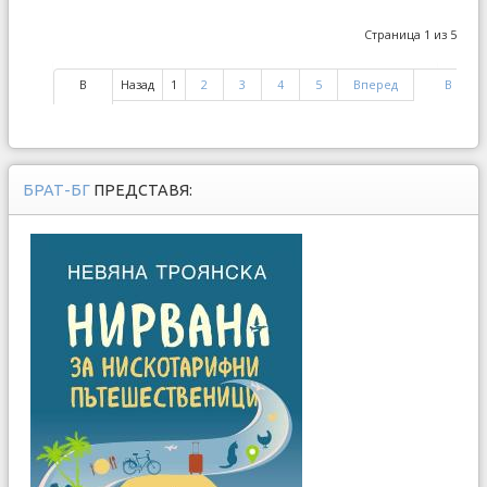
Страница 1 из 5
В
Назад
1
2
3
4
5
Вперед
В
начало
конец
БРАТ-БГ
ПРЕДСТАВЯ: