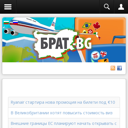
Ryanair стартира нова промоция на билети под €10
В Великобритании хотят повысить стоимость виз
Внешние границы ЕС планируют начать открывать с