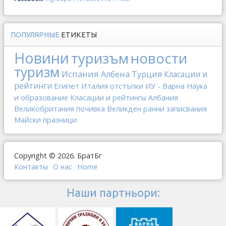
ПОПУЛЯРНЫЕ
ЕТИКЕТЫ
Новини
туризъм
новости
туризм
Испания
Албена
Турция
Класации и
рейтинги
Египет
Италия
отстъпки
ИУ - Варна
Наука
и образование
Класации и рейтингы
Албания
Великобритания
почивка
Великден
ранни записвания
Майски празници
Copyright © 2026. БратБг
Контакты
О наc
Home
Наши партньори: