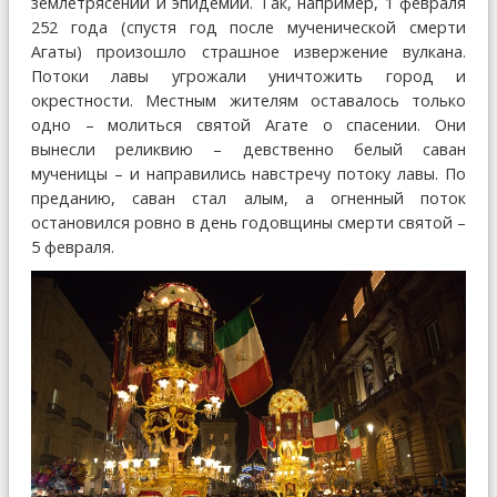
землетрясений и эпидемий. Так, например, 1 февраля
252 года (спустя год после мученической смерти
Агаты) произошло страшное извержение вулкана.
Потоки лавы угрожали уничтожить город и
окрестности. Местным жителям оставалось только
одно – молиться святой Агате о спасении. Они
вынесли реликвию – девственно белый саван
мученицы – и направились навстречу потоку лавы. По
преданию, саван стал алым, а огненный поток
остановился ровно в день годовщины смерти святой –
5 февраля.