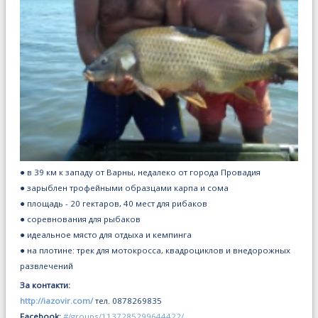
● в 39 км к западу от Варны, недалеко от города Провадия
● зарыблен трофейными образцами карпа и сома
● площадь - 20 гектаров, 40 мест для рибаков
● соревнования для рыбаков
● идеальное място для отдыха и кемпинга
● на плотине: трек для мотокросса, квадроциклов и внедорожных
развлечений
За контакти:
http://iazovir.com/
тел. 0878269835
Facebook:
#/groups/1137285299644422/