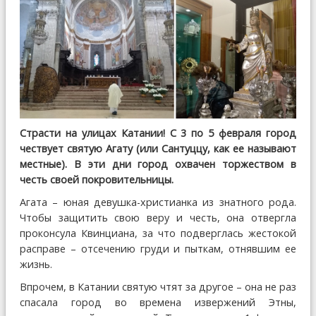
Страсти на улицах Катании! C 3 по 5 февраля город
чествует святую Агату (или Сантуццу, как ее называют
местные). В эти дни город охвачен торжеством в
честь своей покровительницы.
Агата – юная девушка-христианка из знатного рода.
Чтобы защитить свою веру и честь, она отвергла
проконсула Квинциана, за что подверглась жестокой
расправе – отсечению груди и пыткам, отнявшим ее
жизнь.
Впрочем, в Катании святую чтят за другое – она не раз
спасала город во времена извержений Этны,