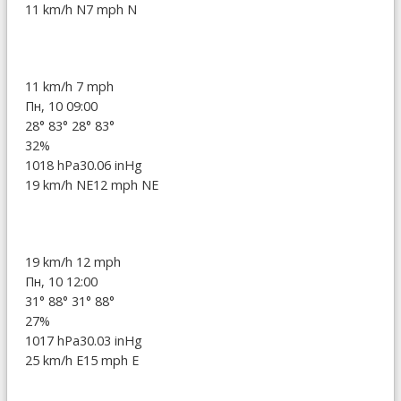
11 km/h N
7 mph N
11 km/h
7 mph
Пн, 10 09:00
28°
83°
28°
83°
32%
1018 hPa
30.06 inHg
19 km/h NE
12 mph NE
19 km/h
12 mph
Пн, 10 12:00
31°
88°
31°
88°
27%
1017 hPa
30.03 inHg
25 km/h E
15 mph E