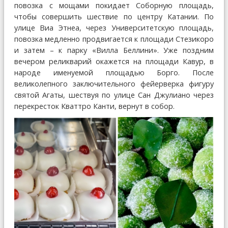
повозка с мощами покидает Соборную площадь,
чтобы совершить шествие по центру Катании. По
улице Виа Этнеа, через Университетскую площадь,
повозка медленно продвигается к площади Стезикоро
и затем – к парку «Вилла Беллини». Уже поздним
вечером реликварий окажется на площади Кавур, в
народе именуемой площадью Борго. После
великолепного заключительного фейерверка фигуру
святой Агаты, шествуя по улице Сан Джулиано через
перекресток Кваттро Канти, вернут в собор.