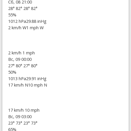
Сб, 08 21:00
28°
82°
28°
82°
55%
1012 hPa
29.88 inHg
2 km/h W
1 mph W
2 km/h
1 mph
Вс, 09 00:00
27°
80°
27°
80°
50%
1013 hPa
29.91 inHg
17 km/h N
10 mph N
17 km/h
10 mph
Вс, 09 03:00
23°
73°
23°
73°
65%