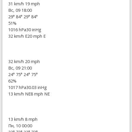
31 km/h
19 mph
Вс, 09 18:00
29°
84°
29°
84°
51%
1016 hPa
30 inHg
32 km/h E
20 mph E
32 km/h
20 mph
Вс, 09 21:00
24°
75°
24°
75°
62%
1017 hPa
30.03 inHg
13 km/h NE
8 mph NE
13 km/h
8 mph
Пн, 10 00:00