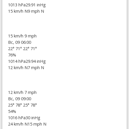
1013 hPa
29.91 inHg
15 km/h N
9 mph N
15 km/h
9 mph
Вс, 09 06:00
22°
71°
22°
71°
76%
1014 hPa
29.94 inHg
12 km/h N
7 mph N
12 km/h
7 mph
Вс, 09 09:00
25°
78°
25°
78°
54%
1016 hPa
30 inHg
24 km/h N
15 mph N