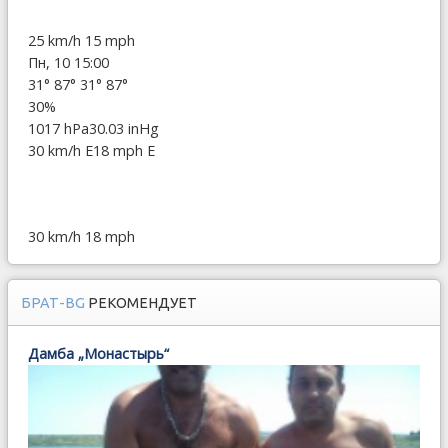
25 km/h
15 mph
Пн, 10 15:00
31°
87°
31°
87°
30%
1017 hPa
30.03 inHg
30 km/h E
18 mph E
30 km/h
18 mph
БРАТ-BG
РЕКОМЕНДУЕТ
Дамба „Монастырь“