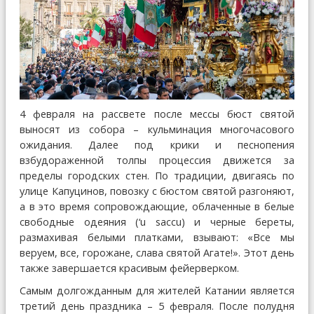
4 февраля на рассвете после мессы бюст святой
выносят из собора – кульминация многочасового
ожидания. Далее под крики и песнопения
взбудораженной толпы процессия движется за
пределы городских стен. По традиции, двигаясь по
улице Капуцинов, повозку с бюстом святой разгоняют,
а в это время сопровождающие, облаченные в белые
свободные одеяния (‘u saccu) и черные береты,
размахивая белыми платками, взывают: «Все мы
веруем, все, горожане, слава святой Агате!». Этот день
также завершается красивым фейерверком.
Самым долгожданным для жителей Катании является
третий день праздника – 5 февраля. После полудня