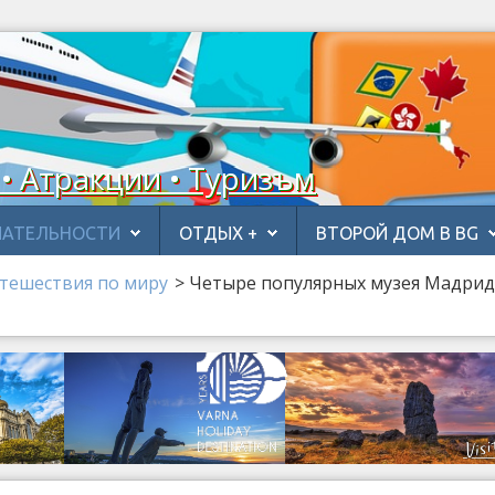
 • Атракции • Туризъм
АТЕЛЬНОСТИ
ОТДЫХ +
ВТОРОЙ ДОМ В BG
тешествия по миру
>
Четыре популярных музея Мадрид