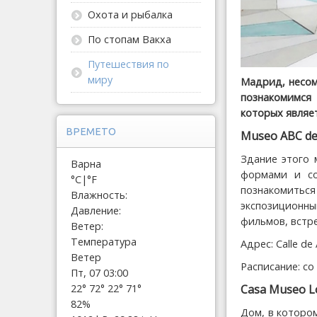
Охота и рыбалка
По стопам Вакха
Путешествия по
миру
Мадрид, несом
познакомимся
которых являе
ВРЕМЕТО
Museo ABC de 
Здание этого 
Варна
формами и со
°C
|
°F
познакомить
Влажность:
экспозиционны
Давление:
фильмов, встре
Ветер:
Температура
Адрес: Calle de 
Ветер
Расписание: со 
Пт, 07 03:00
22°
72°
22°
71°
Casa Museo L
82%
Дом, в которо