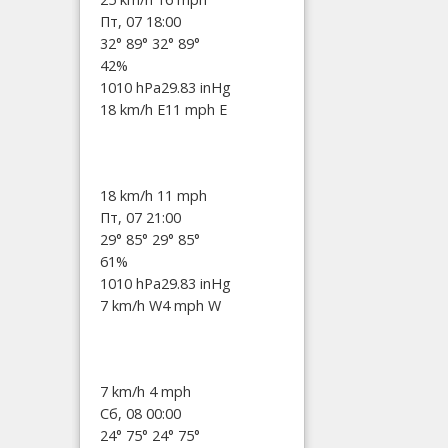
Пт, 07 18:00
32°
89°
32°
89°
42%
1010 hPa
29.83 inHg
18 km/h E
11 mph E
18 km/h
11 mph
Пт, 07 21:00
29°
85°
29°
85°
61%
1010 hPa
29.83 inHg
7 km/h W
4 mph W
7 km/h
4 mph
Сб, 08 00:00
24°
75°
24°
75°