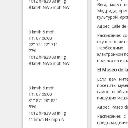
1012 hPa
29.88 inHg
Вега, могут 
9 km/h NW
5 mph NW
Мадрида, приг
культурой, ар
Адрес: Calle de
9 km/h
5 mph
Расписание: со
Пт, 07 06:00
осуществляетс
22°
72°
22°
71°
Необходимо 
77%
электронной п
1012 hPa
29.88 inHg
полчаса на исп
9 km/h NW
6 mph NW
El Museo de la
Если вам инте
посетить музе
9 km/h
6 mph
самые необычн
Пт, 07 09:00
пишущих машин
31°
87°
28°
82°
53%
Адрес: Paseo de
1012 hPa
29.88 inHg
Расписание: с
11 km/h N
7 mph N
предпраздничны