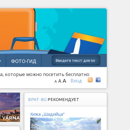
ФОТО-ГИД
а, которые можно посетить бесплатно
A
Вход
A
A
БРАТ-BG
РЕКОМЕНДУЕТ
Хижа „Шадийца“