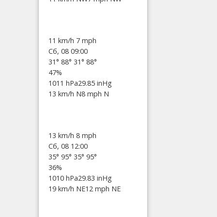
11 km/h
7 mph
Сб, 08 09:00
31°
88°
31°
88°
47%
1011 hPa
29.85 inHg
13 km/h N
8 mph N
13 km/h
8 mph
Сб, 08 12:00
35°
95°
35°
95°
36%
1010 hPa
29.83 inHg
19 km/h NE
12 mph NE