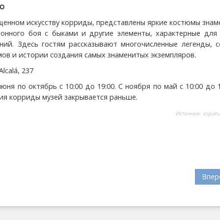
o
ященном искусству корриды, представлены яркие костюмы зна
онного боя с быками и другие элементы, характерные для 
ний. Здесь гостям рассказывают многочисленные легенды, с
ов и истории создания самых знаменитых экземпляров.
Alcalá, 237
июня по октябрь с 10:00 до 19:00. С ноября по май с 10:00 до 1
ия корриды музей закрывается раньше.
Источник:
espan
Впер