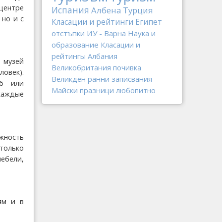
центре
Испания
Албена
Турция
 но и с
Класации и рейтинги
Египет
отстъпки
ИУ - Варна
Наука и
образование
Класации и
рейтингы
Албания
в музей
Великобритания
почивка
овек).
Великден
ранни записвания
16 или
Майски празници
любопитно
каждые
жность
только
ебели,
ям и в