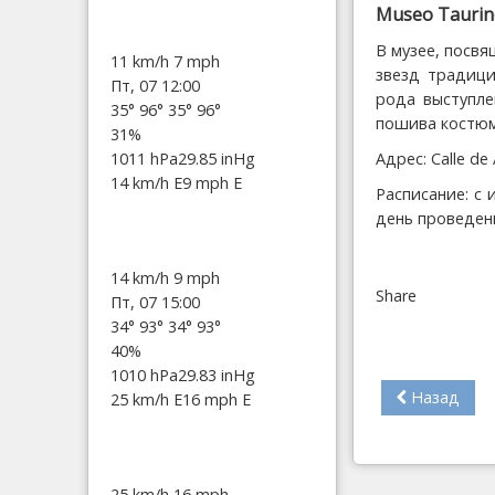
Museo Taurin
В музее, посв
11 km/h
7 mph
звезд традици
Пт, 07 12:00
рода выступле
35°
96°
35°
96°
пошива костюм
31%
1011 hPa
29.85 inHg
Адрес: Calle de 
14 km/h E
9 mph E
Расписание: с 
день проведен
14 km/h
9 mph
Share
Пт, 07 15:00
34°
93°
34°
93°
40%
1010 hPa
29.83 inHg
Назад
25 km/h E
16 mph E
25 km/h
16 mph