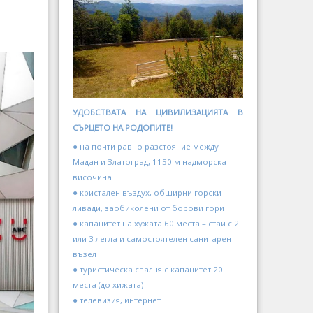
УДОБСТВАТА НА ЦИВИЛИЗАЦИЯТА В
СЪРЦЕТО НА РОДОПИТЕ!
● на почти равно разстояние между
Мадан и Златоград, 1150 м надморска
височина
● кристален въздух, обширни горски
ливади, заобиколени от борови гори
● капацитет на хужата 60 места – стаи с 2
или 3 легла и самостоятелен санитарен
възел
● туристическа спалня с капацитет 20
места (до хижата)
● телевизия, интернет