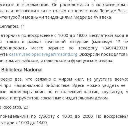
посетить все желающие. Он расположился в историческом 
лашая познакомиться не только с творчеством Лопе де Вега,
хитектурой и модными тенденциями Мадрида XVII века.
 Cervantes, 11
 вторника по воскресенье с 10:00 до 18:00. Бесплатный вход 
я только в рамках групповой экскурсии (максимум 15 чел
бронировать место заранее по телефону +349142992
очте
casamuseolopedevega@madrid.org
.
Экскурсии проводятся 
анском, английском, итальянском и французском языках.
 Biblioteca Nacional
ресно все, что связано с миром книг, не упустите возмо
й при Национальной библиотеке. Здесь можно увидеть не 
ые экземпляры книг, но и коллекции картин, скульптур, м
ок, инструментов, связанных с издательским делом.
 Recoletos, 20
 понедельника по субботу с 10:00 до 20:00. По воскресень
е дни с 10:00 до 14:00.