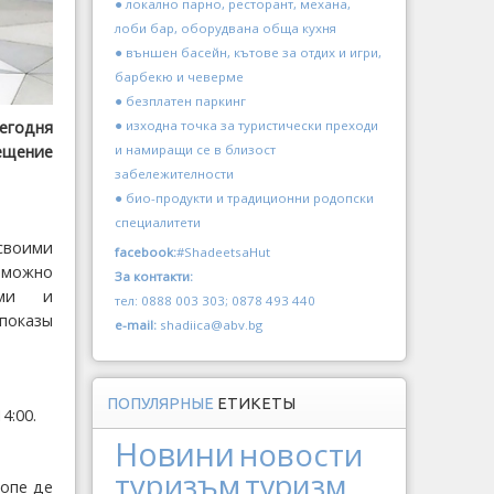
● локално парно, ресторант, механа,
лоби бар, оборудвана обща кухня
● външен басейн, кътове за отдих и игри,
барбекю и чеверме
● безплатен паркинг
● изходна точка за туристически преходи
Сегодня
и намиращи се в близост
ещение
забележителности
● био-продукти и традиционни родопски
специалитети
своими
facebook:
#ShadeetsaHut
 можно
За контакти:
ыми и
тел: 0888 003 303; 0878 493 440
 показы
e-mail:
shadiica@abv.bg
ПОПУЛЯРНЫЕ
ЕТИКЕТЫ
4:00.
Новини
новости
туризъм
туризм
Лопе де