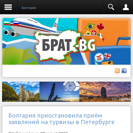
Бoлгария
Болгария приостановила приём
заявлений на турвизы в Петербурге