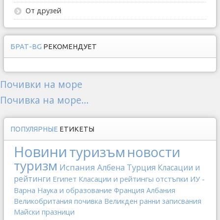
От друзей
БРАТ-BG
РЕКОМЕНДУЕТ
Почивки на море
Почивка на море...
ПОПУЛЯРНЫЕ
ЕТИКЕТЫ
Новини
туризъм
новости
туризм
Испания
Албена
Турция
Класации и
рейтинги
Египет
Класации и рейтингы
отстъпки
ИУ -
Варна
Наука и образование
Франция
Албания
Великобритания
почивка
Великден
ранни записвания
Майски празници