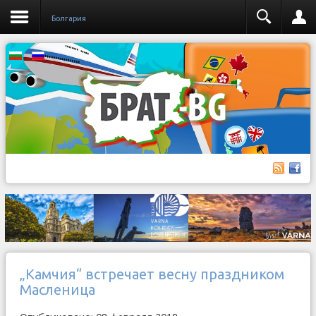
Бoлгария
„Камчия“ встречает весну праздником
Масленица