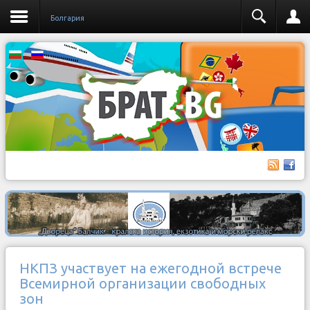
Бoлгария
НКПЗ участвует на ежегодной встрече
Всемирной организации свободных
зон