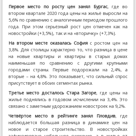
Первое место по росту цен занял Бургас
, где во
втором квартале 2020 года цены на жильё выросли на
5,6% по сравнению с аналогичным периодом прошлого
года. При этом серьёзный рост цен отмечен как на
новостройки (+3,5%), так и на «вторичку» (+7,3%).
На втором месте оказалась София
с ростом цен на
3,8%. Для столицы характерно то, что разница в цене
на новые квартиры и квартиры в старых домах
наименьшая по сравнению с другими крупными
городами страны. Первые подорожали на 2,4%, а
вторые – на 4,8%. Это показывает, что сильный спрос
присутствует в обоих сегментах рынка.
Третье место досталось Стара Загоре
, где цены на
жильё поднялись в годовом исчислении на 3,4%. Это
связано с заметным удорожанием новостроек на 9,2%.
Четвёртое место в рейтинге занял Пловдив
, где
наблюдается большая разница в динамике цен на
новое и старое строительство. В новостройках
зафиксировано небольшое снижение, а в жилье от