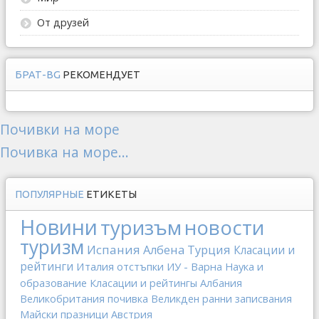
От друзей
БРАТ-BG
РЕКОМЕНДУЕТ
Почивки на море
Почивка на море...
ПОПУЛЯРНЫЕ
ЕТИКЕТЫ
Новини
туризъм
новости
туризм
Испания
Албена
Турция
Класации и
рейтинги
Италия
отстъпки
ИУ - Варна
Наука и
образование
Класации и рейтингы
Албания
Великобритания
почивка
Великден
ранни записвания
Майски празници
Австрия