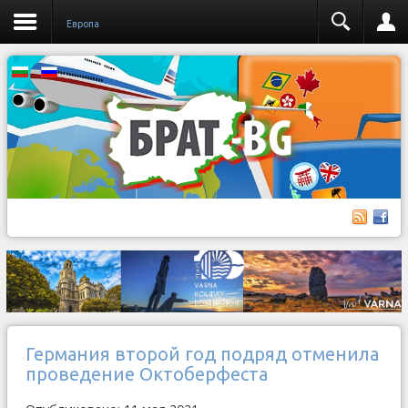
Европа
Германия второй год подряд отменила
проведение Октоберфеста