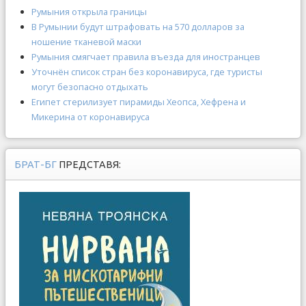
Румыния открыла границы
В Румынии будут штрафовать на 570 долларов за
ношение тканевой маски
Румыния смягчает правила въезда для иностранцев
Уточнён список стран без коронавируса, где туристы
могут безопасно отдыхать
Египет стерилизует пирамиды Хеопса, Хефрена и
Микерина от коронавируса
БРАТ-БГ
ПРЕДСТАВЯ: