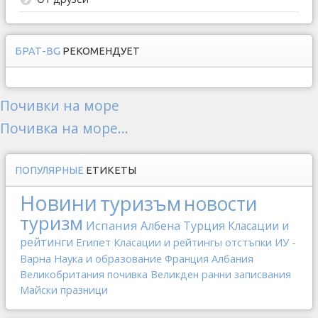
БРАТ-BG
РЕКОМЕНДУЕТ
Почивки на море
Почивка на море...
ПОПУЛЯРНЫЕ
ЕТИКЕТЫ
Новини
туризъм
новости
туризм
Испания
Албена
Турция
Класации и
рейтинги
Египет
Класации и рейтингы
отстъпки
ИУ -
Варна
Наука и образование
Франция
Албания
Великобритания
почивка
Великден
ранни записвания
Майски празници