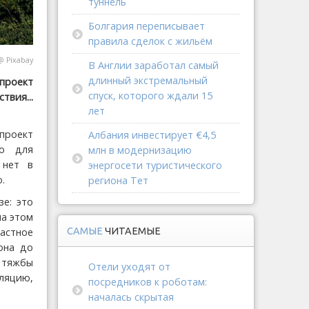
туннель
Болгария переписывает
правила сделок с жильём
@
Pixabay
В Англии заработал самый
длинный экстремальный
проект
спуск, которого ждали 15
твия...
лет
проект
Албания инвестирует €4,5
Но для
млн в модернизацию
 нет в
энергосети туристического
.
региона Тет
е: это
на этом
САМЫЕ
ЧИТАЕМЫЕ
астное
она до
 тяжбы
Отели уходят от
ляцию,
посредников к роботам:
началась скрытая