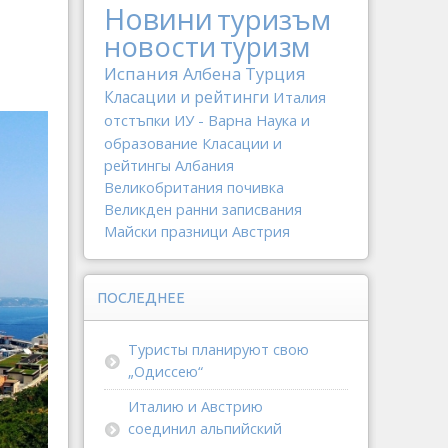
Новини
туризъм
новости
туризм
Испания
Албена
Турция
Класации и рейтинги
Италия
отстъпки
ИУ - Варна
Наука и
образование
Класации и
рейтингы
Албания
Великобритания
почивка
Великден
ранни записвания
Майски празници
Австрия
ПОСЛЕДНЕЕ
Туристы планируют свою
„Одиссею“
Италию и Австрию
соединил альпийский