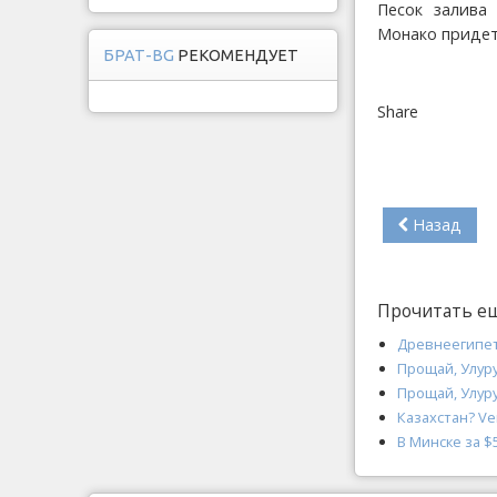
Песок залива
Монако придет
БРАТ-BG
РЕКОМЕНДУЕТ
Share
Назад
Прочитать е
Древнеегипет
Прощай, Улур
Прощай, Улур
Казахстан? Ver
В Минске за $