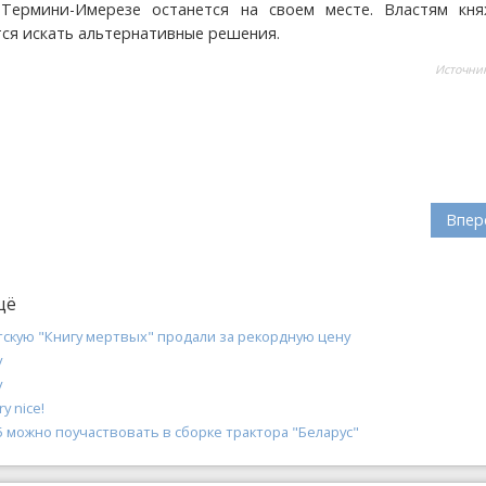
 Термини-Имерезе останется на своем месте. Властям кня
ся искать альтернативные решения.
Источни
Впер
щё
скую "Книгу мертвых" продали за рекордную цену
у
у
y nice!
5 можно поучаствовать в сборке трактора "Беларус"