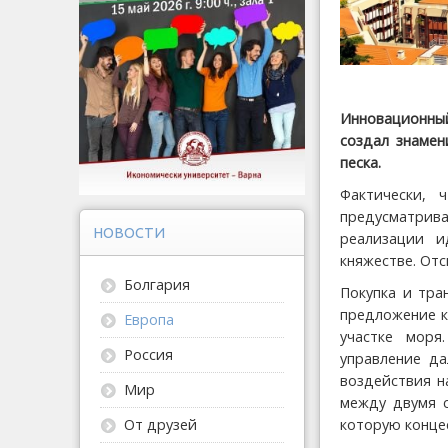
Инновационный
создал знамен
песка.
Фактически, 
предусматри
НОВОСТИ
реализации и
княжестве. От
Болгария
Покупка и тра
предложение к
Европа
участке моря
Россия
управление да
воздействия н
Мир
между двумя 
которую конце
От друзей