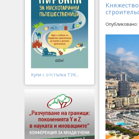
Княжество
строитель
Опубликовано: 
Купи с отстъпка ТУК...