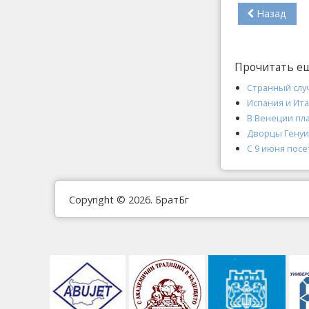
Назад
Прочитать е
Странный слу
Испания и Ит
В Венеции пл
Дворцы Генуи
С 9 июня посе
Copyright © 2026. БратБг