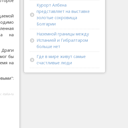
оторое
Курорт Албена
представляет на выставке
ждаемой
золотые сокровища
ходимо
Болгарии
ленная
Наземной границы между
та на
Испанией и Гибралтаром
больше нет
 Драги
 мог бы
Где в мире живут самые
ремя на
счастливые люди
овыми":
к:
italia-ru