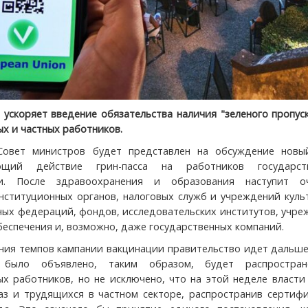
 ускоряет введение обязательства наличия "зеленого пропус
ых и частных работников.
Совет министров будет представлен на обсуждение новый
яющий действие грин-пасса на работников государст
ии. После здравоохранения и образования наступит о
нституционных органов, налоговых служб и учреждений куль
ных федераций, фондов, исследовательских институтов, учр
беспечения и, возможно, даже государственных компаний.
ния темпов кампании вакцинации правительство идет дальше
 было объявлено, таким образом, будет распростра
ых работников, но не исключено, что на этой неделе власт
аз и трудящихся в частном секторе, распространив сертифи