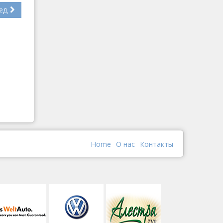
ед
Home
О наc
Контакты