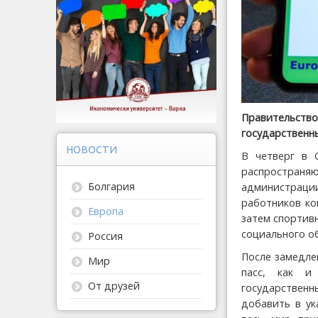
Правительство
государственн
НОВОСТИ
В четверг в 
распростран
Болгария
администрац
работников ко
Европа
затем спортив
социального о
Россия
После замедле
Мир
пасс, как и
От друзей
государственн
добавить в ук