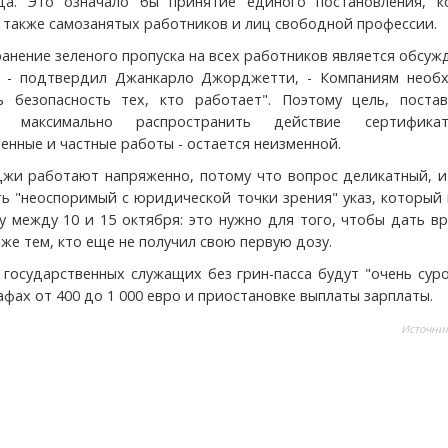
да. Это означало бы принятие единого постановления, к
 также самозанятых работников и лиц свободной профессии.
анение зеленого пропуска на всех работников является обсу
, - подтвердил Джанкарло Джорджетти, - Компаниям необ
ь безопасность тех, кто работает". Поэтому цель, постав
 максимально распространить действие сертифика
енные и частные работы - остается неизменной.
жи работают напряженно, потому что вопрос деликатный, и
ть "неоспоримый с юридической точки зрения" указ, который
лу между 10 и 15 октября: это нужно для того, чтобы дать в
же тем, кто еще не получил свою первую дозу.
 государственных служащих без грин-пасса будут "очень сур
фах от 400 до 1 000 евро и приостановке выплаты зарплаты.
Источни