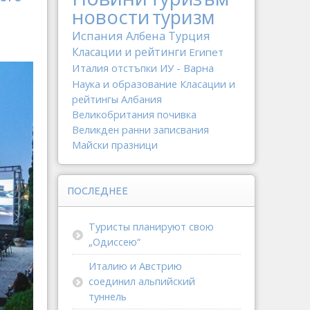
новости
туризм
Испания
Албена
Турция
Класации и рейтинги
Египет
Италия
отстъпки
ИУ - Варна
Наука и образование
Класации и
рейтингы
Албания
Великобритания
почивка
Великден
ранни записвания
Майски празници
ПОСЛЕДНЕЕ
Туристы планируют свою
„Одиссею“
Италию и Австрию
соединил альпийский
туннель