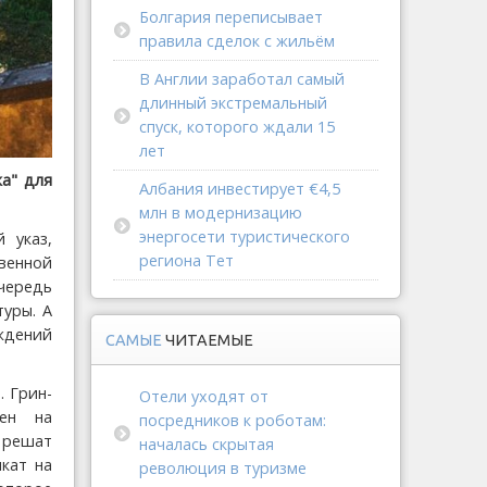
Болгария переписывает
правила сделок с жильём
В Англии заработал самый
длинный экстремальный
спуск, которого ждали 15
лет
ка" для
Албания инвестирует €4,5
млн в модернизацию
энергосети туристического
 указ,
региона Тет
венной
чередь
туры. А
еждений
САМЫЕ
ЧИТАЕМЫЕ
. Грин-
Отели уходят от
нен на
посредников к роботам:
и решат
началась скрытая
кат на
революция в туризме