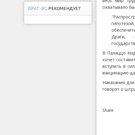
весь мир тру
охватывало бы
БРАТ-BG
РЕКОМЕНДУЕТ
"Распростр
гипотезой
обеспечит
Драги, -
государств
В Палаццо Кид
хочет состави
вступить в си
вакцинацию да
Наказания для
говорят о штра
Share