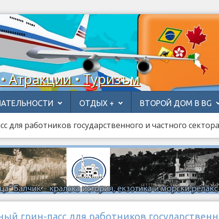
 • Атракции • Туризъм
АТЕЛЬНОСТИ
ОТДЫХ +
ВТОРОЙ ДОМ В BG
сс для работников государственного и частного сектор
ный грин-пасс для работников государственн