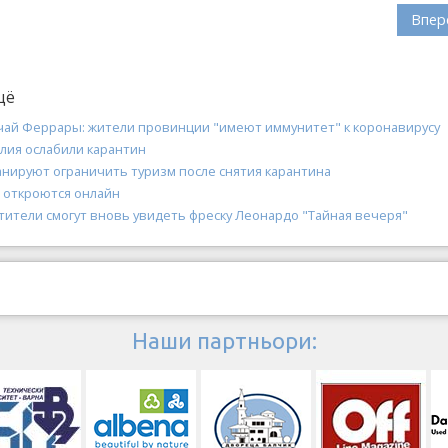
Впер
щё
чай Феррары: жители провинции "имеют иммунитет" к коронавирусу
алия ослабили карантин
анируют ограничить туризм после снятия карантина
 откроются онлайн
тители смогут вновь увидеть фреску Леонардо "Тайная вечеря"
Наши партньори: