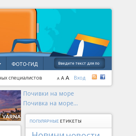
ФОТО-ГИД
A
ных специалистов
Вход
A
A
Почивки на море
Почивка на море...
ПОПУЛЯРНЫЕ
ЕТИКЕТЫ
Новини
новости