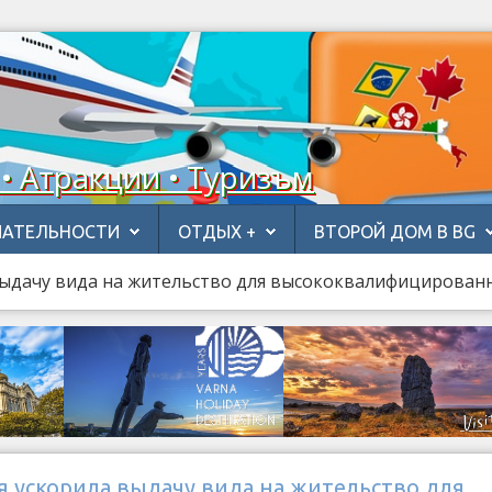
 • Атракции • Туризъм
АТЕЛЬНОСТИ
ОТДЫХ +
ВТОРОЙ ДОМ В BG
выдачу вида на жительство для высококвалифицирован
 ускорила выдачу вида на жительство для