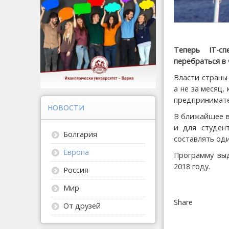
Теперь IT-с
перебраться в
Власти страны 
а не за месяц
предпринимате
НОВОСТИ
В ближайшее в
и для студен
Болгария
составлять оди
Европа
Программу выд
2018 году.
Россия
Мир
Share
От друзей