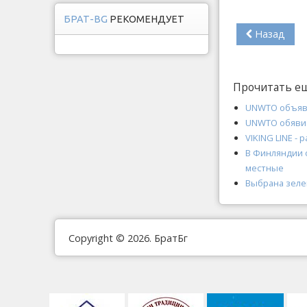
БРАТ-BG
РЕКОМЕНДУЕТ
Назад
Прочитать е
UNWTO объяви
UNWTO обяви к
VIKING LINE -
В Финляндии 
местные
Выбрана зелен
Copyright © 2026. БратБг