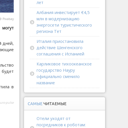
лет
Албания инвестирует €4,5
млн в модернизацию
@
Pixabay
энергосети туристического
 могут
региона Тет
Италия приостановила
4 дней,
действие Шенгенского
инающие
соглашения с Испанией
Карликовое тихоокеанское
льство
государство Науру
 будет
официально сменило
название
тила в
uro-pulse
САМЫЕ
ЧИТАЕМЫЕ
Отели уходят от
посредников к роботам: