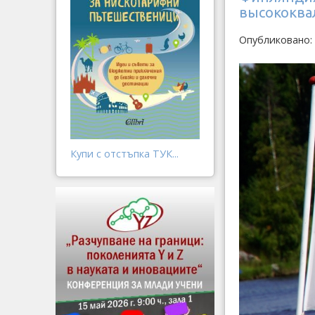
высококва
Опубликовано:
Купи с отстъпка ТУК...