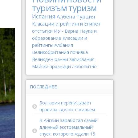
туризъм
туризм
Испания
Албена
Турция
Класации и рейтинги
Египет
отстъпки
ИУ - Варна
Наука и
образование
Класации и
рейтингы
Албания
Великобритания
почивка
Великден
ранни записвания
Майски празници
любопитно
ПОСЛЕДНЕЕ
Болгария переписывает
правила сделок с жильём
В Англии заработал самый
длинный экстремальный
спуск, которого ждали 15