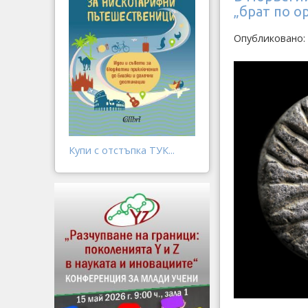
„брат по 
Опубликовано:
Купи с отстъпка ТУК...