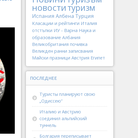
новости
туризм
Испания
Албена
Турция
Класации и рейтинги
Италия
отстъпки
ИУ - Варна
Наука и
образование
Албания
Великобритания
почивка
Великден
ранни записвания
Майски празници
Австрия
Египет
ПОСЛЕДНЕЕ
Туристы планируют свою
„Одиссею“
Италию и Австрию
соединил альпийский
туннель
Болгария переписывает