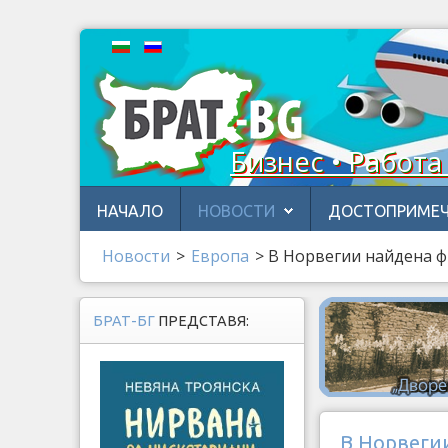
Бизнес • Работа
НАЧАЛО
НОВОСТИ
ДОСТОПРИМЕЧ
Новости
>
Европа
>
В Норвегии найдена ф
БРАТ-БГ
ПРЕДСТАВЯ:
В Норвеги