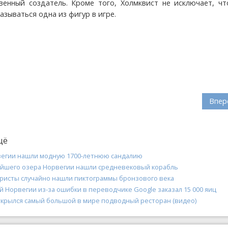
венный создатель. Кроме того, Холмквист не исключает, чт
азываться одна из фигур в игре.
Впер
щё
вегии нашли модную 1700-летнюю сандалию
ейшего озера Норвегии нашли средневековый корабль
уристы случайно нашли пиктограммы бронзового века
 Норвегии из-за ошибки в переводчике Google заказал 15 000 яиц
ткрылся самый большой в мире подводный ресторан (видео)