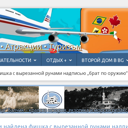
 • Атракции • Туризъм
АТЕЛЬНОСТИ
ОТДЫХ +
ВТОРОЙ ДОМ В BG
ишка с вырезанной рунами надписью „брат по оружию”
и найдена фишка с вырезанной рунами надп