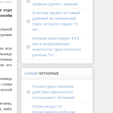
lem, NIKU
правила сделок с жильём
в ходе
В Англии заработал самый
ронхейм
длинный экстремальный
спуск, которого ждали 15
ольной
лет
рунами
Албания инвестирует €4,5
млн в модернизацию
за всю
энергосети туристического
льнице
региона Тет
тепени
ля его
САМЫЕ
ЧИТАЕМЫЕ
тинице
о слова
Италия приостановила
ческой
действие Шенгенского
соглашения с Испанией
жчины,
Отели уходят от
и, либо
посредников к роботам: