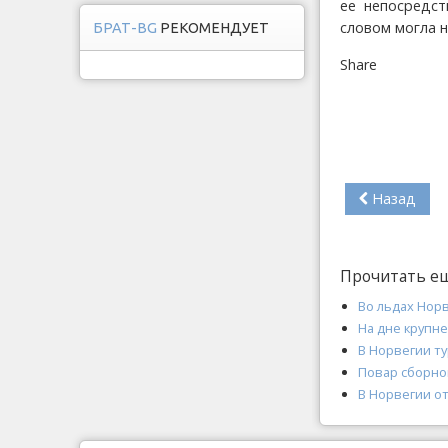
ее непосредст
словом могла н
БРАТ-BG
РЕКОМЕНДУЕТ
Share
Назад
Прочитать е
Во льдах Нор
На дне крупн
В Норвегии т
Повар сборной
В Норвегии о