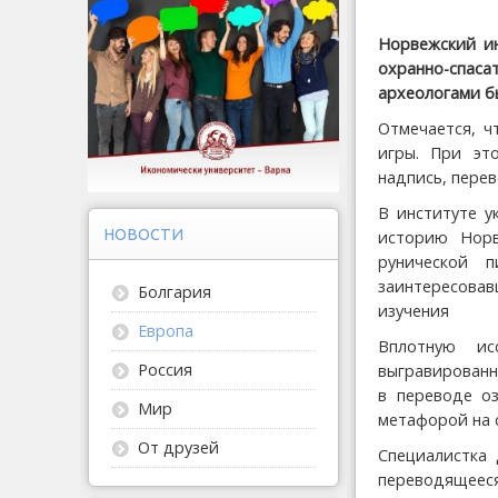
Норвежский ин
охранно-спаса
археологами б
Отмечается, ч
игры. При эт
надпись, пере
В институте у
НОВОСТИ
историю Норв
рунической 
заинтересова
Болгария
изучения
Европа
Вплотную ис
Россия
выгравированны
в переводе оз
Мир
метафорой на 
От друзей
Специалистка 
переводящееся