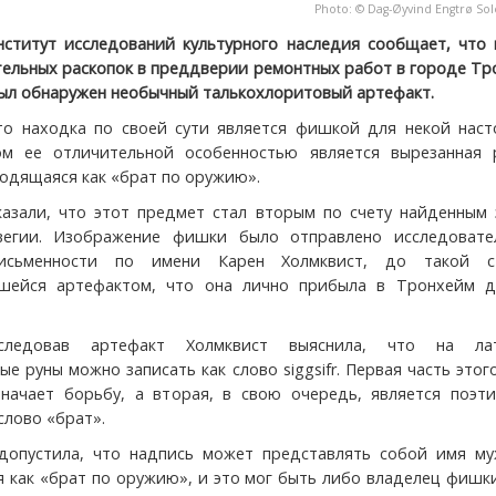
Photo: © Dag-Øyvind Engtrø So
ститут исследований культурного наследия сообщает, что 
тельных раскопок в преддверии ремонтных работ в городе Т
ыл обнаружен необычный талькохлоритовый артефакт.
то находка по своей сути является фишкой для некой наст
ом ее отличительной особенностью является вырезанная 
водящаяся как «брат по оружию».
казали, что этот предмет стал вторым по счету найденным 
егии. Изображение фишки было отправлено исследовате
письменности по имени Карен Холмквист, до такой с
вшейся артефактом, что она лично прибыла в Тронхейм д
следовав артефакт Холмквист выяснила, что на ла
е руны можно записать как слово siggsifr. Первая часть этог
начает борьбу, а вторая, в свою очередь, является поэти
слово «брат».
допустила, что надпись может представлять собой имя му
 как «брат по оружию», и это мог быть либо владелец фишк