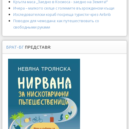
Кръгла маса „Заедно в Космоса - заедно на Земята!“
Ичера – малкото селце с големите възрожденски къщи
Изследователски кораб посреща туристи чрез Airbnb
Поводок для чемодана: как путешествовать со
свободными руками
БРАТ-БГ
ПРЕДСТАВЯ: