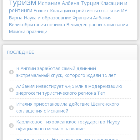
туризм
Испания
Албена
Турция
Класации и
рейтинги
Египет
Класации и рейтингы
отстъпки
ИУ -
Варна
Наука и образование
Франция
Албания
Великобритания
почивка
Великден
ранни записвания
Майски празници
ПОСЛЕДНЕЕ
В Англии заработал самый длинный
экстремальный спуск, которого ждали 15 лет
Албания инвестирует €4,5 млн в модернизацию
энергосети туристического региона Тет
Италия приостановила действие Шенгенского
соглашения с Испанией
Карликовое тихоокеанское государство Науру
официально сменило название
Новые улики на Ниле переписали хронологию