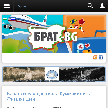
Европа
Балансирующая скала Куммакиви в
Финляндии