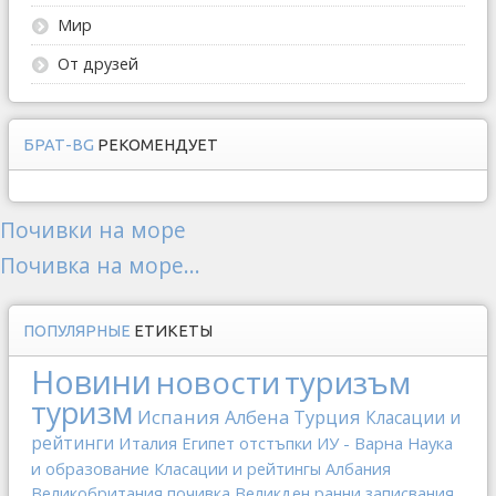
Мир
От друзей
БРАТ-BG
РЕКОМЕНДУЕТ
Почивки на море
Почивка на море...
ПОПУЛЯРНЫЕ
ЕТИКЕТЫ
Новини
новости
туризъм
туризм
Испания
Албена
Турция
Класации и
рейтинги
Италия
Египет
отстъпки
ИУ - Варна
Наука
и образование
Класации и рейтингы
Албания
Великобритания
почивка
Великден
ранни записвания