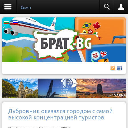
Европа
Дубровник оказался городом с самой
высокой концентрацией туристов