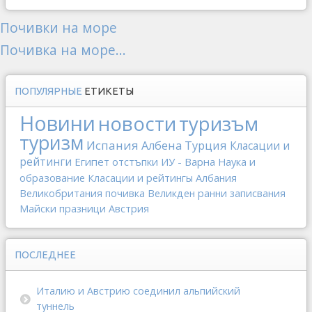
Почивки на море
Почивка на море...
ПОПУЛЯРНЫЕ
ЕТИКЕТЫ
Новини
новости
туризъм
туризм
Испания
Албена
Турция
Класации и
рейтинги
Египет
отстъпки
ИУ - Варна
Наука и
образование
Класации и рейтингы
Албания
Великобритания
почивка
Великден
ранни записвания
Майски празници
Австрия
ПОСЛЕДНЕЕ
Италию и Австрию соединил альпийский
туннель