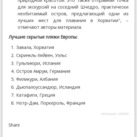
природной красотой. Это также отправная точка
для экскурсий на соседний Шчедро, практически
необитаемый остров, предлагающий одни из
лучших мест для плавания в Хорватии", –
отмечают авторы материала.
Лучшие скрытые пляжи Европы:
Завала, Хорватия
Скринкль-Хейвен, Уэльс
Гульпиюри, Испания
Остров Амрум, Германия
Филикури, Албания
Дьюпалоуссандюр, Исландия
Катафиги, Греция
Нотр-Дам, Поркероль, Франция
Источник:
UNIAN
Share