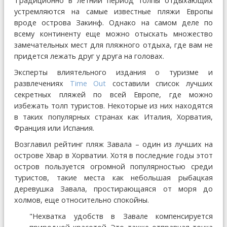
Традиционно в летний период толпы отдыхающих
устремляются на самые известные пляжи Европы
вроде острова Закинф. Однако на самом деле по
всему континенту еще можно отыскать множество
замечательных мест для пляжного отдыха, где вам не
придется лежать друг у друга на головах.
Эксперты влиятельного издания о туризме и
развлечениях
Time Out
составили список лучших
секретных пляжей по всей Европе, где можно
избежать толп туристов. Некоторые из них находятся
в таких популярных странах как Италия, Хорватия,
Франция или Испания.
Возглавил рейтинг пляж Завала – один из лучших на
острове Хвар в Хорватии. Хотя в последние годы этот
остров пользуется огромной популярностью среди
туристов, такие места как небольшая рыбацкая
деревушка Завала, простирающаяся от моря до
холмов, еще относительно спокойны.
"Нехватка удобств в Завале компенсируется