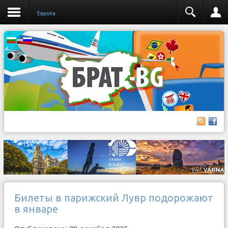
Европа
Билеты в парижский Лувр подорожают
в январе