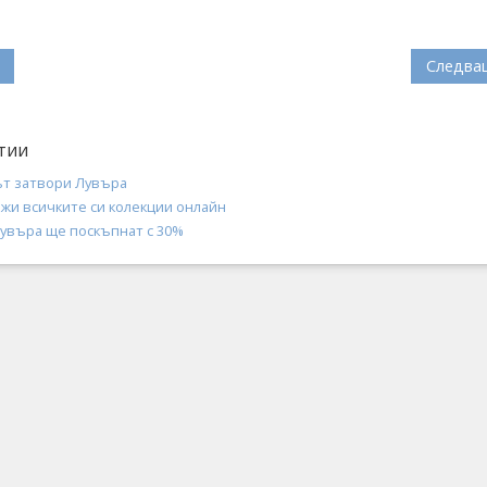
Следва
тии
т затвори Лувъра
жи всичките си колекции онлайн
Лувъра ще поскъпнат с 30%