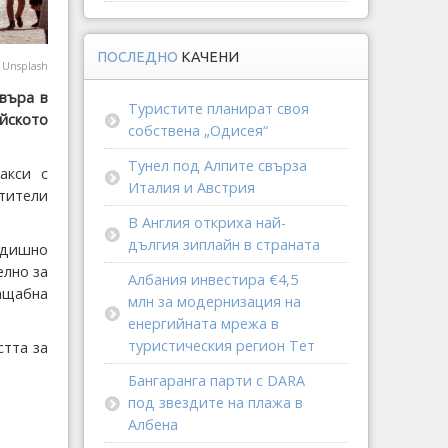
ПОСЛЕДНО
КАЧЕНИ
@
Unsplash
увъра в
Туристите планират своя
йското
собствена „Одисея“
Тунел под Алпите свърза
акси с
Италия и Австрия
етители
В Англия откриха най-
дългия зиплайн в страната
годишно
елно за
Албания инвестира €4,5
мащабна
млн за модернизация на
енергийната мрежа в
туристическия регион Тет
тта за
Бангаранга парти с DARA
под звездите на плажа в
Албена