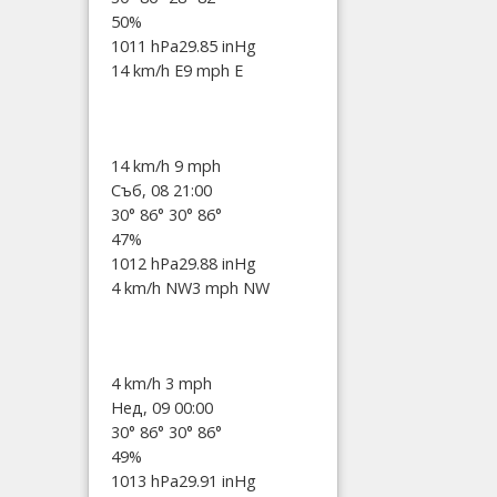
50%
1011 hPa
29.85 inHg
14 km/h E
9 mph E
14 km/h
9 mph
Съб, 08 21:00
30°
86°
30°
86°
47%
1012 hPa
29.88 inHg
4 km/h NW
3 mph NW
4 km/h
3 mph
Нед, 09 00:00
30°
86°
30°
86°
49%
1013 hPa
29.91 inHg