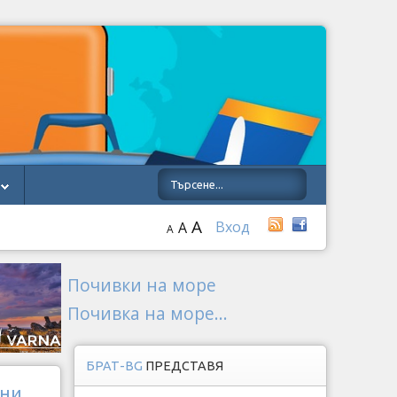
A
Вход
A
A
Почивки на море
Почивка на море...
БРАТ-BG
ПРЕДСТАВЯ
ани