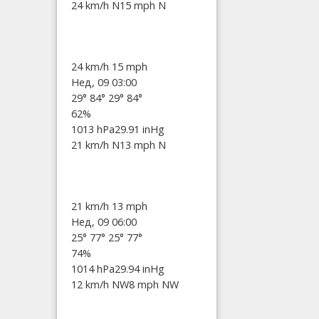
24 km/h N
15 mph N
24 km/h
15 mph
Нед, 09 03:00
29°
84°
29°
84°
62%
1013 hPa
29.91 inHg
21 km/h N
13 mph N
21 km/h
13 mph
Нед, 09 06:00
25°
77°
25°
77°
74%
1014 hPa
29.94 inHg
12 km/h NW
8 mph NW