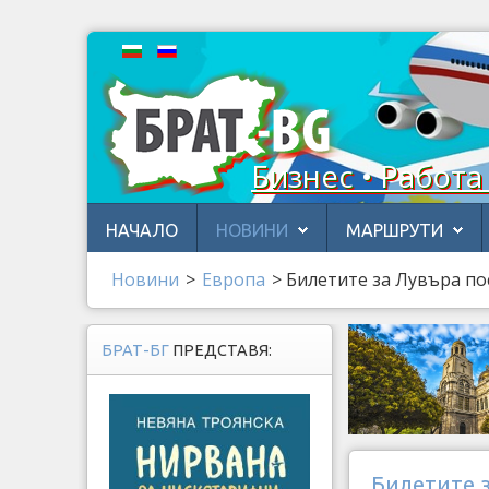
Бизнес • Работа
НАЧАЛО
НОВИНИ
МАРШРУТИ
Новини
>
Европа
>
Билетите за Лувъра по
БРАТ-БГ
ПРЕДСТАВЯ:
Билетите з