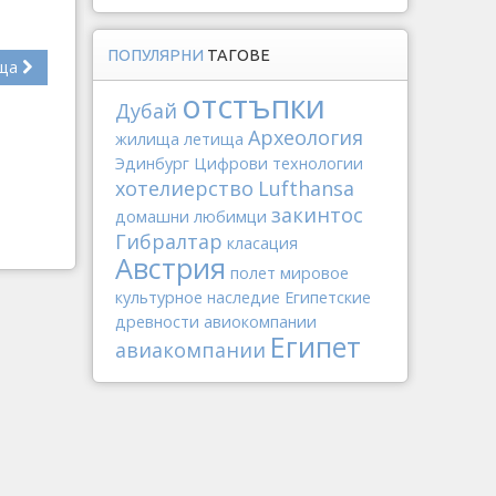
ПОПУЛЯРНИ
ТАГОВЕ
ща
отстъпки
Дубай
Археология
жилища
летища
Эдинбург
Цифрови технологии
хотелиерство
Lufthansa
закинтос
домашни любимци
Гибралтар
класация
Австрия
полет
мировое
культурное наследие
Египетские
древности
авиокомпании
Египет
авиакомпании