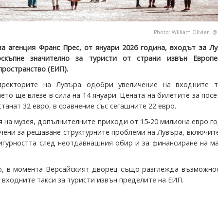
Photo:
William Olivieri
а агенция Франс Прес, от януари 2026 година, входът за Л
къпне значително за туристи от страни извън Европе
пространство (ЕИП).
ректорите на Лувъра одобри увеличение на входните т
ето ще влезе в сила на 14 януари. Цената на билетите за пос
танат 32 евро, в сравнение със сегашните 22 евро.
 на музея, допълнителните приходи от 15-20 милиона евро 
чени за решаване структурните проблеми на Лувъра, включит
сигурността след неотдавнашния обир и за финансиране на 
, в момента Версайският дворец също разглежда възможнос
 входните такси за туристи извън пределите на ЕИП.