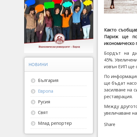
Както съобщав
Париж ще пос
икономическо 
Бордът на ди
45%. Увеличени
НОВИНИ
извън ЕИП ще с
По информация
България
ще бъдат насо
засилване на 
Европа
реставрация.
Русия
Между другото
Свят
увеличаване на
Млад репортер
Share