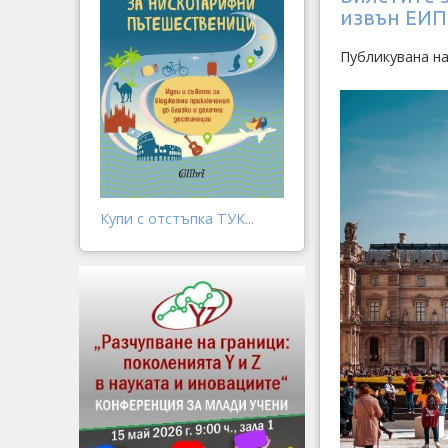
извън ЕИП
Публикувана на
Купи с отстъпка ТУК...