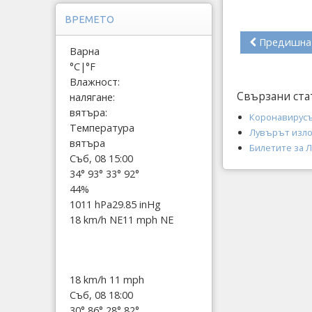
ВРЕМЕТО
Предишна
Варна
°C
|
°F
Влажност:
Свързани ста
налягане:
вятъра:
Коронавирусъ
Температура
Лувърът изло
вятъра
Билетите за 
Съб, 08 15:00
34°
93°
33°
92°
44%
1011 hPa
29.85 inHg
18 km/h NE
11 mph NE
18 km/h
11 mph
Съб, 08 18:00
30°
86°
28°
82°