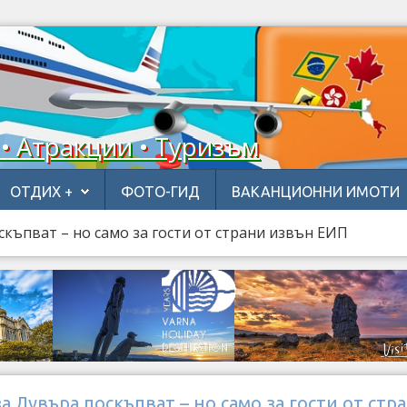
 • Атракции • Туризъм
ОТДИХ +
ФОТО-ГИД
ВАКАНЦИОННИ ИМОТИ
скъпват – но само за гости от страни извън ЕИП
а Лувъра поскъпват – но само за гости от стр