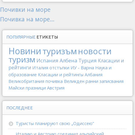
Почивки на море
Почивка на море...
ПОПУЛЯРНЫЕ
ЕТИКЕТЫ
Новини
туризъм
новости
туризм
Испания
Албена
Турция
Класации и
рейтинги
Италия
отстъпки
ИУ - Варна
Наука и
образование
Класации и рейтингы
Албания
Великобритания
почивка
Великден
ранни записвания
Майски празници
Австрия
ПОСЛЕДНЕЕ
Туристы планируют свою „Одиссею“
Италию и Австрию соединил альпийский