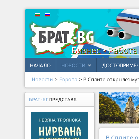
Бизнес • Работа
НАЧАЛО
НОВОСТИ
ДОСТОПРИМЕЧ
Новости
>
Европа
>
В Сплите открылся му
БРАТ-БГ
ПРЕДСТАВЯ:
В Сплите 