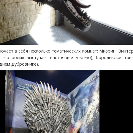
лючает в себя несколько тематических комнат: Миэрин, Винте
 его роли» выступает настоящее дерево), Королевская гава
днем Дубровнике).