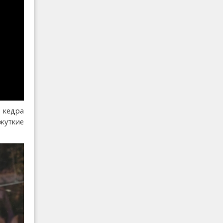
ы кедра
жуткие