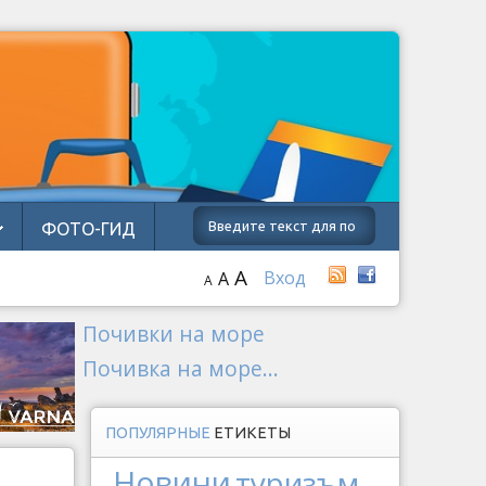
ФОТО-ГИД
A
Вход
A
A
Почивки на море
Почивка на море...
ПОПУЛЯРНЫЕ
ЕТИКЕТЫ
Новини
туризъм