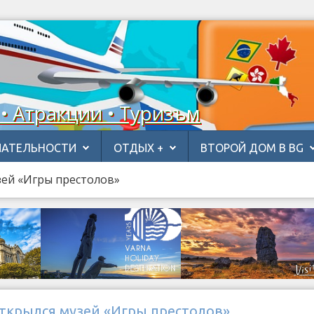
 • Атракции • Туризъм
АТЕЛЬНОСТИ
ОТДЫХ +
ВТОРОЙ ДОМ В BG
зей «Игры престолов»
открылся музей «Игры престолов»