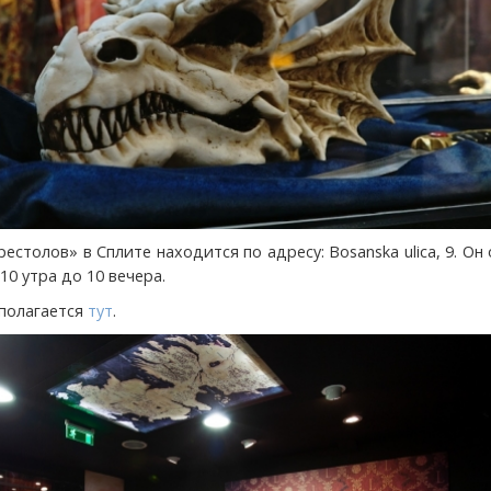
естолов» в Сплите находится по адресу: Bosanska ulica, 9. Он
10 утра до 10 вечера.
сполагается
тут
.