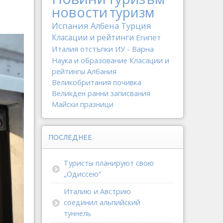
новости
туризм
Испания
Албена
Турция
Класации и рейтинги
Египет
Италия
отстъпки
ИУ - Варна
Наука и образование
Класации и
рейтингы
Албания
Великобритания
почивка
Великден
ранни записвания
Майски празници
ПОСЛЕДНЕЕ
Туристы планируют свою
„Одиссею“
Италию и Австрию
соединил альпийский
туннель