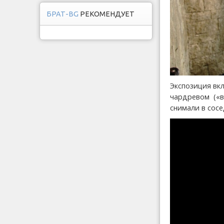
БРАТ-BG
РЕКОМЕНДУЕТ
Экспозиция вк
чардревом («в
снимали в сосе