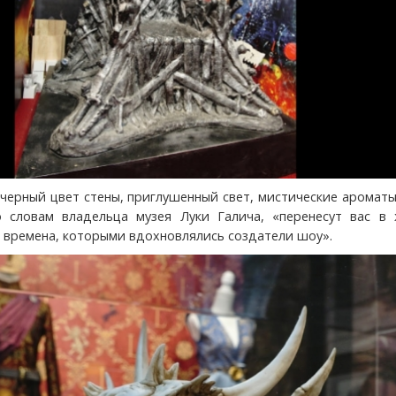
черный цвет стены, приглушенный свет, мистические аромат
 словам владельца музея Луки Галича, «перенесут вас в 
 времена, которыми вдохновлялись создатели шоу».