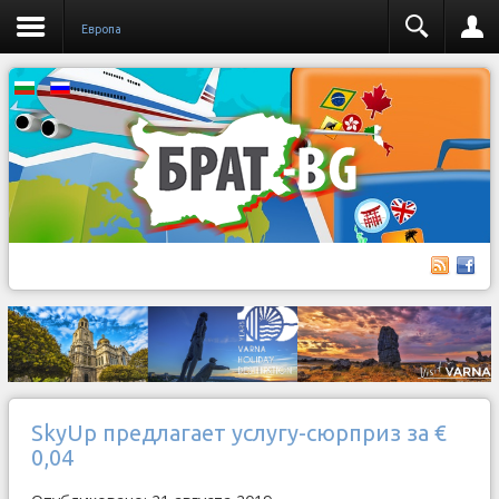
Европа
SkyUp предлагает услугу-сюрприз за €
0,04