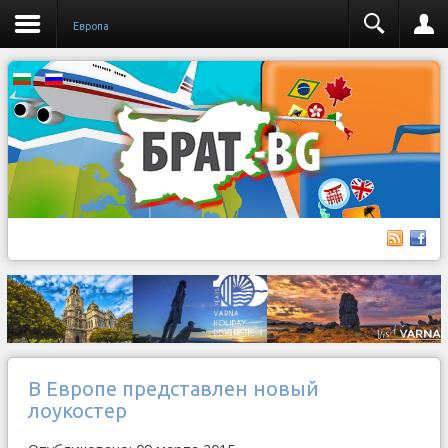
Европа
В Европе представлен новый
лоукостер