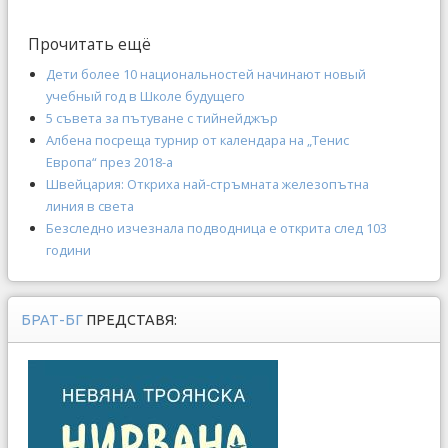
Прочитать ещё
Дети более 10 национальностей начинают новый
учебный год в Школе будущего
5 съвета за пътуване с тийнейджър
Албена посреща турнир от календара на „Тенис
Европа“ през 2018-а
Швейцария: Откриха най-стръмната железопътна
линия в света
Безследно изчезнала подводница е открита след 103
години
БРАТ-БГ
ПРЕДСТАВЯ: