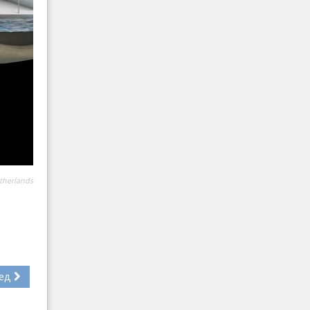
therlands
ед