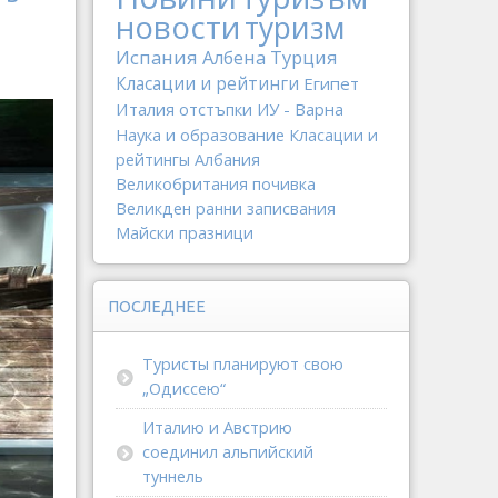
новости
туризм
Испания
Албена
Турция
Класации и рейтинги
Египет
Италия
отстъпки
ИУ - Варна
Наука и образование
Класации и
рейтингы
Албания
Великобритания
почивка
Великден
ранни записвания
Майски празници
ПОСЛЕДНЕЕ
Туристы планируют свою
„Одиссею“
Италию и Австрию
соединил альпийский
туннель