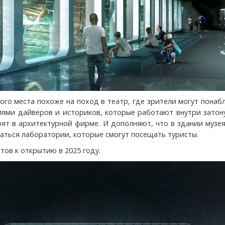
ого места похоже на поход в театр, где зрители могут пона
иями дайверов и историков, которые работают внутри затон
орят в архитектурной фирме. И дополняют, что в здании музе
гаться лаборатории, которые смогут посещать туристы.
тов к открытию в 2025 году.