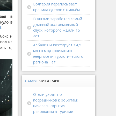
Болгария переписывает
правила сделок с жильём
узея в
В Англии заработал самый
онуло в
длинный экстремальный
l
.
спуск, которого ждали 15
лет
бокс и
пол из
Албания инвестирует €4,5
еть то,
млн в модернизацию
энергосети туристического
региона Тет
САМЫЕ
ЧИТАЕМЫЕ
Отели уходят от
посредников к роботам:
началась скрытая
революция в туризме