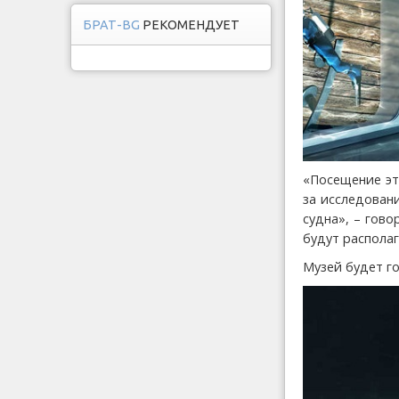
БРАТ-BG
РЕКОМЕНДУЕТ
«Посещение эт
за исследован
судна», – гов
будут распола
Музей будет го