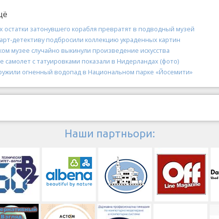
щё
х остатки затонувшего корабля превратят в подводный музей
 арт-детективу подбросили коллекцию украденных картин
ком музее случайно выкинули произведение искусства
 самолет с татуировками показали в Нидерландах (фото)
ружили огненный водопад в Национальном парке «Йосемити»
Наши партньори: