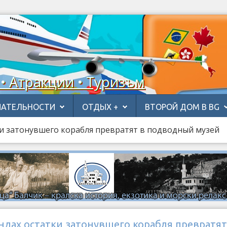
 • Атракции • Туризъм
АТЕЛЬНОСТИ
ОТДЫХ +
ВТОРОЙ ДОМ В BG
и затонувшего корабля превратят в подводный музей
ндах остатки затонувшего корабля превратят