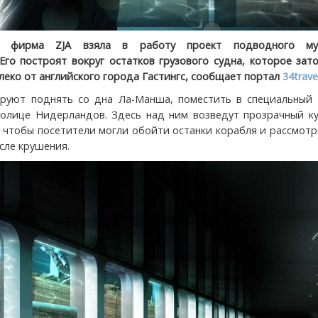
ая фирма ZJA взяла в работу проект подводного м
Его построят вокруг остатков грузового судна, которое зат
леко от английского города Гастингс, сообщает портал
34trave
руют поднять со дна Ла-Манша, поместить в специальный 
толице Нидерландов. Здесь над ним возведут прозрачный ку
, чтобы посетители могли обойти останки корабля и рассмотр
сле крушения.