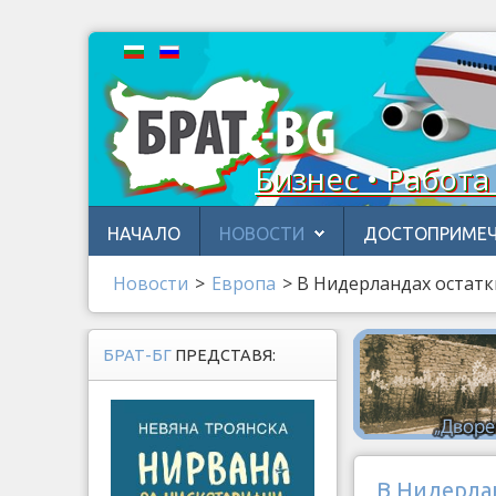
Бизнес • Работа
НАЧАЛО
НОВОСТИ
ДОСТОПРИМЕЧ
Новости
>
Европа
>
В Нидерландах остатк
БРАТ-БГ
ПРЕДСТАВЯ:
В Нидерла