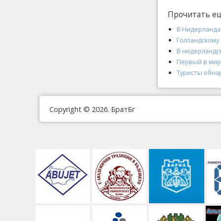
Прочитать е
В Нидерланда
Голландскому
В нидерландс
Первый в мире
Туристы обна
Copyright © 2026. БратБг