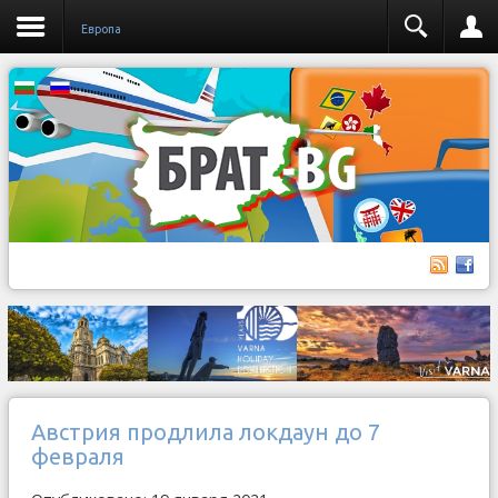
Европа
Австрия продлила локдаун до 7
февраля