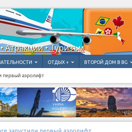
 • Атракции • Туризъм
АТЕЛЬНОСТИ
ОТДЫХ +
ВТОРОЙ ДОМ В BG
и первый аэролифт
рге запустили первый аэролифт