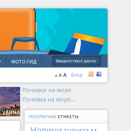
ФОТО-ГИД
A
Вход
A
A
Почивки на море
Почивка на море...
ПОПУЛЯРНЫЕ
ЕТИКЕТЫ
Новини
туризъм