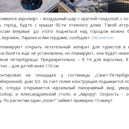
появился аэролифт – воздушный шар с круглой гондолой, с к
ь город, будто с крыши 50-ти этажного дома. Такой аттр
оссии впервые: до этого подняться над городом можно 
е, Берлине, Париже и Амстердаме, сообщает
34travel.me
.
 планируют открыть летательный аппарат для туристов в 
на билета еще не установлена, но планируют, она будет ниже
ков петербуржца. Предварительно – € 14 для взрослых, €
тно – для детей ниже 110 см.
онтирован на площадке у гостиницы „Санкт-Петербур
абережной, дом 5/2. За счет гелия конструкция подымается п
в, откуда открывается идеальный панорамный вид: уви
собор, и Александринский столп, и „Аврору“. Скорость – о
у. По расчетам один „полет“ займет примерно 15 минут.