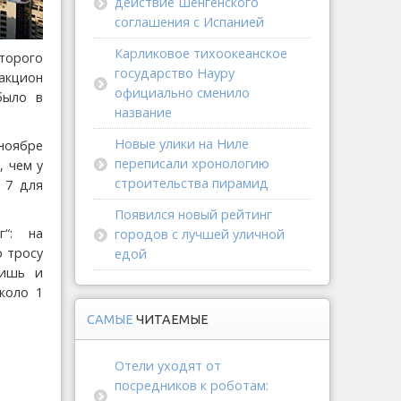
действие Шенгенского
соглашения с Испанией
Карликовое тихоокеанское
оторого
государство Науру
акцион
официально сменило
было в
название
Новые улики на Ниле
ноябре
переписали хронологию
, чем у
строительства пирамид
 7 для
Появился новый рейтинг
г“: на
городов с лучшей уличной
о тросу
едой
дишь и
коло 1
САМЫЕ
ЧИТАЕМЫЕ
Отели уходят от
посредников к роботам: