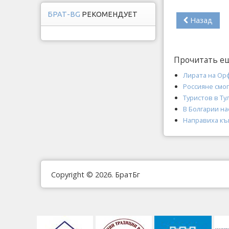
БРАТ-BG
РЕКОМЕНДУЕТ
Назад
Прочитать е
Лирата на Ор
Россияне смо
Туристов в Ту
В Болгарии на
Направиха къ
Copyright © 2026. БратБг