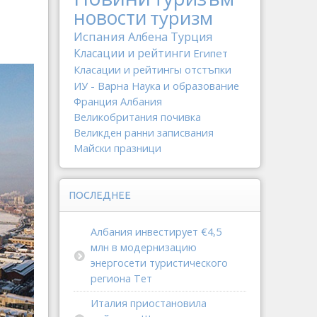
новости
туризм
Испания
Албена
Турция
Класации и рейтинги
Египет
Класации и рейтингы
отстъпки
ИУ - Варна
Наука и образование
Франция
Албания
Великобритания
почивка
Великден
ранни записвания
Майски празници
ПОСЛЕДНЕЕ
Албания инвестирует €4,5
млн в модернизацию
энергосети туристического
региона Тет
Италия приостановила