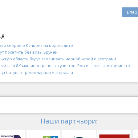
Впер
щё
фей се крие в Каньона на водопадите
гут посетить без визы Бруней
льскую область будут заманивать черной икрой и осетрами
считали 8.9 млн иностранных туристов, Россия заняла пятое место
ща-ботуш от рециклирани материали
Наши партньори: