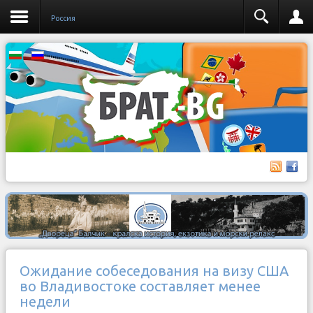
Россия
Ожидание собеседования на визу США
во Владивостоке составляет менее
недели