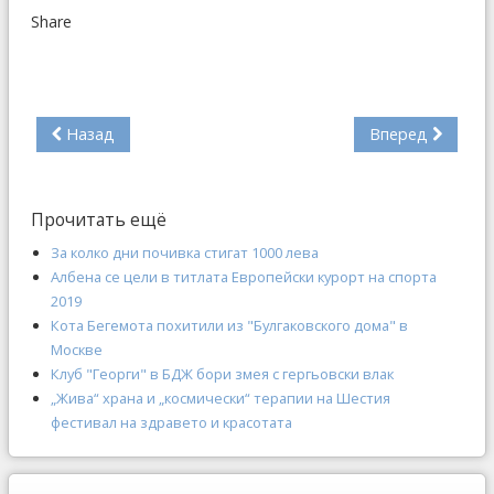
Share
Назад
Вперед
Прочитать ещё
За колко дни почивка стигат 1000 лева
Албена се цели в титлата Европейски курорт на спорта
2019
Кота Бегемота похитили из "Булгаковского дома" в
Москве
Клуб "Георги" в БДЖ бори змея с гергьовски влак
„Жива“ храна и „космически“ терапии на Шестия
фестивал на здравето и красотата