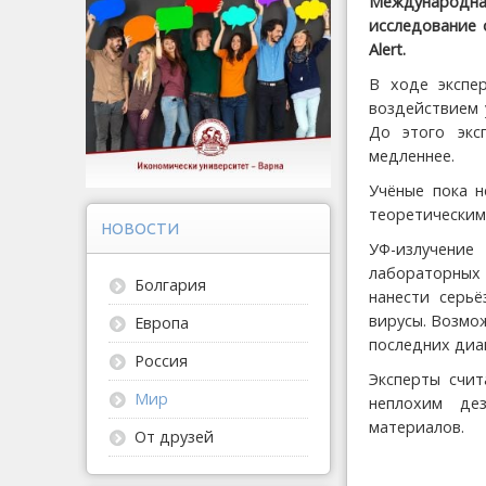
Международна
исследование 
Alert.
В ходе экспе
воздействием 
До этого экс
медленнее.
Учёные пока н
теоретическим
НОВОСТИ
УФ-излучение
лабораторных 
Болгария
нанести серь
вирусы. Возмо
Европа
последних диа
Россия
Эксперты счит
Мир
неплохим де
материалов.
От друзей