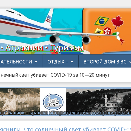
 • Атракции • Туризъм
АТЕЛЬНОСТИ
ОТДЫХ +
ВТОРОЙ ДОМ В BG
лнечный свет убивает COVID-19 за 10—20 минут
снили, что солнечный свет убивает COVID-1