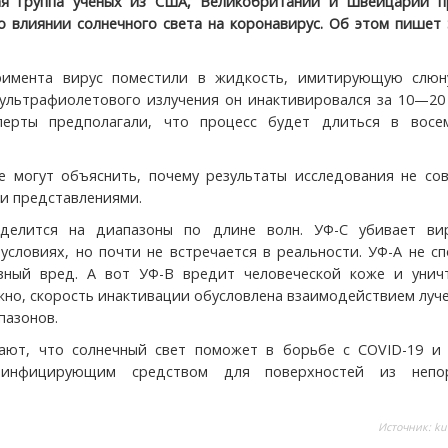
я группа учёных из США, Великобритании и Швейцарии п
о влиянии солнечного света на коронавирус. Об этом пишет 
римента вирус поместили в жидкость, имитирующую слюн
ультрафиолетового излучения он инактивировался за 10—20 
перты предполагали, что процесс будет длиться в восе
е могут объяснить, почему результаты исследования не сов
и представлениями.
 делится на диапазоны по длине волн. УФ-C убивает ви
условиях, но почти не встречается в реальности. УФ-A не с
ёзный вред. А вот УФ-B вредит человеческой коже и унич
жно, скорость инактивации обусловлена взаимодействием луч
пазонов.
ают, что солнечный свет поможет в борьбе с COVID-19 и 
зинфицирующим средством для поверхностей из непо
Источник:
ku