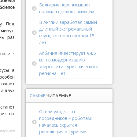
ровела
Болгария переписывает
Science
правила сделок с жильём
В Англии заработал самый
у. Под
длинный экстремальный
минут.
спуск, которого ждали 15
мь раз
лет
Албания инвестирует €4,5
пали с
млн в модернизацию
энергосети туристического
русы в
региона Тет
пособен
тожает
ей двух
САМЫЕ
ЧИТАЕМЫЕ
станет
Отели уходят от
ристых
посредников к роботам:
началась скрытая
dago.com
революция в туризме