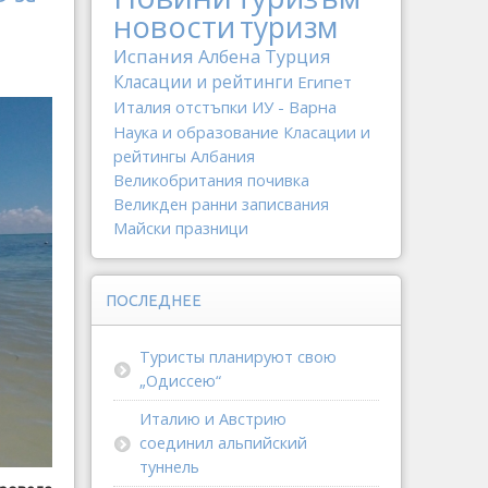
новости
туризм
Испания
Албена
Турция
Класации и рейтинги
Египет
Италия
отстъпки
ИУ - Варна
Наука и образование
Класации и
рейтингы
Албания
Великобритания
почивка
Великден
ранни записвания
Майски празници
ПОСЛЕДНЕЕ
Туристы планируют свою
„Одиссею“
Италию и Австрию
соединил альпийский
туннель